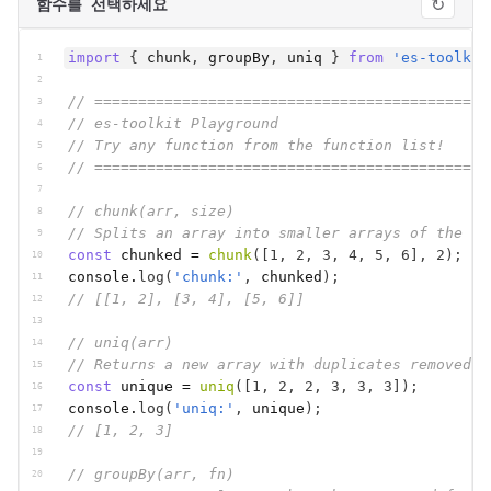
↻
함수를 선택하세요
compact
countBy
import
{
chunk
,
groupBy
,
uniq
}
from
'es-toolkit
1
2
difference
// ============================================
3
// es-toolkit Playground
4
differenceBy
// Try any function from the function list!
5
differenceWith
// ============================================
6
7
drop
// chunk(arr, size)
8
dropRight
// Splits an array into smaller arrays of the gi
9
const
chunked
 = 
chunk
(
[
1
,
2
,
3
,
4
,
5
,
6
]
,
2
)
;
10
dropRightWhile
console
.
log
(
'chunk:'
,
chunked
)
;
11
// [[1, 2], [3, 4], [5, 6]]
12
dropWhile
13
fill
// uniq(arr)
14
// Returns a new array with duplicates removed.
15
filterAsync
const
unique
 = 
uniq
(
[
1
,
2
,
2
,
3
,
3
,
3
]
)
;
16
flatMap
console
.
log
(
'uniq:'
,
unique
)
;
17
// [1, 2, 3]
18
flatMapAsync
19
// groupBy(arr, fn)
20
flatMapDeep