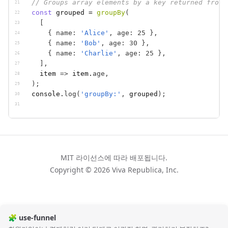
// Groups array elements by a key returned from 
21
flatten
const
grouped
 = 
groupBy
(
22
[
23
flattenDeep
{
name
:
'Alice'
,
age
:
25
}
,
24
forEachAsync
{
name
:
'Bob'
,
age
:
30
}
,
25
{
name
:
'Charlie'
,
age
:
25
}
,
26
forEachRight
]
,
27
item
=>
item
.
age
,
28
groupBy
)
;
29
head
console
.
log
(
'groupBy:'
,
grouped
)
;
30
31
initial
intersection
intersectionBy
MIT 라이선스에 따라 배포됩니다.
intersectionWith
Copyright © 2026 Viva Republica, Inc.
isSubset
isSubsetWith
keyBy
🧩 use-funnel
last