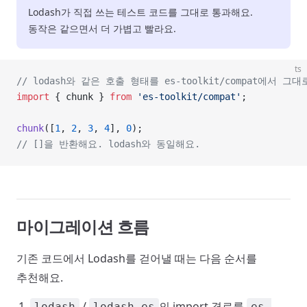
Lodash가 직접 쓰는 테스트 코드를 그대로 통과해요.
동작은 같으면서 더 가볍고 빨라요.
ts
// lodash와 같은 호출 형태를 es-toolkit/compat에서 
import
 { chunk } 
from
 'es-toolkit/compat'
;
chunk
([
1
, 
2
, 
3
, 
4
], 
0
);
// []을 반환해요. lodash와 동일해요.
마이그레이션 흐름
기존 코드에서 Lodash를 걷어낼 때는 다음 순서를
추천해요.
/
의 import 경로를
lodash
lodash-es
es-