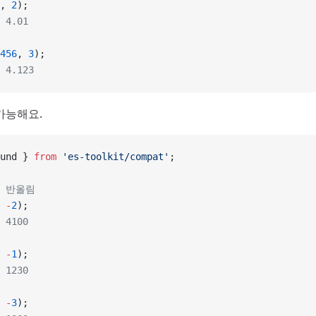
, 
2
);
 4.01
456
, 
3
);
 4.123
가능해요.
und } 
from
 'es-toolkit/compat'
;
리 반올림
 
-
2
);
 4100
 
-
1
);
 1230
 
-
3
);