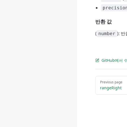
precisio
반환 값
(
):
number
GitHub에서
Pager
Previous page
rangeRight