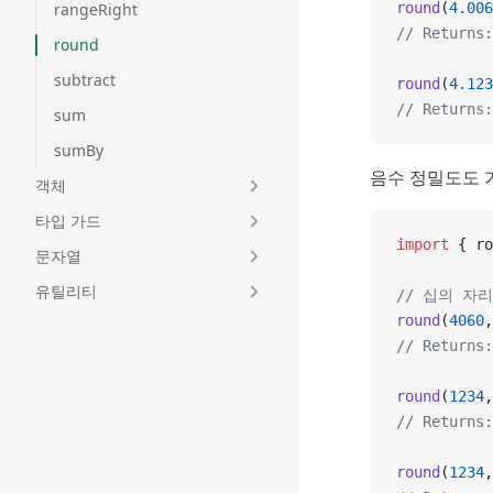
rangeRight
round
(
4.006
// Returns:
round
subtract
round
(
4.123
// Returns:
sum
sumBy
음수 정밀도도 
객체
타입 가드
import
 { ro
문자열
유틸리티
// 십의 자
round
(
4060
,
// Returns:
round
(
1234
,
// Returns:
round
(
1234
,