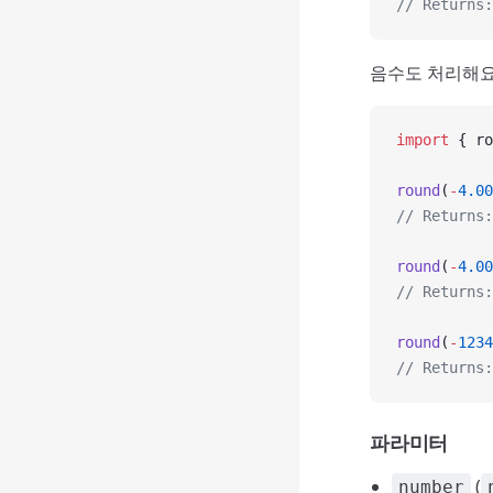
// Returns:
음수도 처리해요
import
 { ro
round
(
-
4.00
// Returns:
round
(
-
4.00
// Returns:
round
(
-
1234
// Returns:
파라미터
(
number