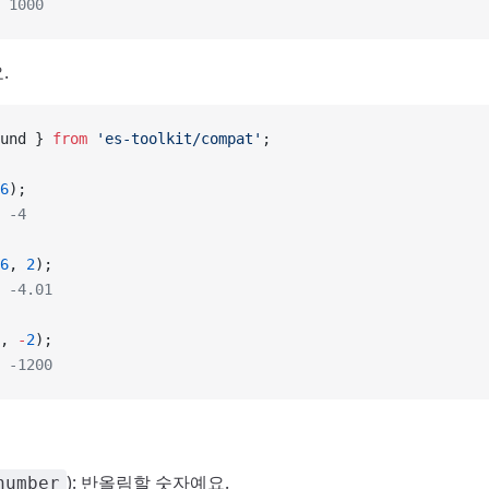
 1000
.
und } 
from
 'es-toolkit/compat'
;
6
);
 -4
6
, 
2
);
 -4.01
, 
-
2
);
 -1200
): 반올림할 숫자예요.
number