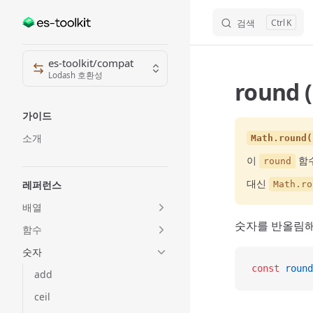
검색
K
Skip to content
Sidebar Navigation
es-toolkit/compat
Lodash 호환성
round 
가이드
소개
Math.round(
이
함수
round
대신
레퍼런스
Math.ro
배열
숫자를 반올림해
함수
숫자
const
 round
add
ceil