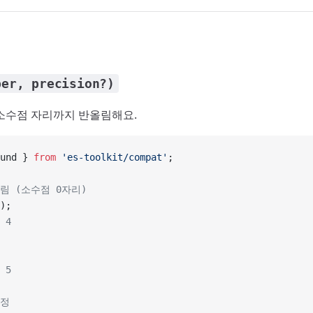
ber, precision?)
소수점 자리까지 반올림해요.
und } 
from
 'es-toolkit/compat'
;
올림 (소수점 0자리)
);
 4
 5
지정