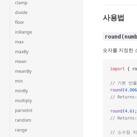
clamp
divide
사용법
floor
inRange
round(num
max
숫자를 지정한 
maxBy
mean
import
 { ro
meanBy
min
// 기본 반
round
(
4.006
minBy
// Returns:
multiply
parseInt
round
(
4.6
);
// Returns:
random
range
// 소수점 