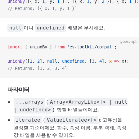
unionBy
([{ x: 
1
, y: 
1
 }], [{ x: 
1
, y: 
2
 }], { x: 
1
 })
// Returns: [{ x: 1, y: 1 }]
이나
배열은 무시해요.
null
undefined
typescript
import
 { unionBy } 
from
 'es-toolkit/compat'
;
unionBy
([
1
, 
2
], 
null
, 
undefined
, [
3
, 
4
], 
x
 =>
 x);
// Returns: [1, 2, 3, 4]
파라미터
(
...arrays
Array<ArrayLike<T> | null
): 합칠 배열들이에요.
| undefined>
(
): 고유성을
iteratee
ValueIteratee<T>
결정할 기준이에요. 함수, 속성 이름, 부분 객체, 속성-
값 배열을 사용할 수 있어요.