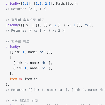
unionBy
([
2.1
], [
1.2
, 
2.3
], Math.floor);
// Returns: [2.1, 1.2]
// 객체의 속성으로 비교
unionBy
([{ x: 
1
 }], [{ x: 
2
 }, { x: 
1
 }], 
'x'
);
// Returns: [{ x: 1 }, { x: 2 }]
// 함수로 비교
unionBy
(
  [{ id: 
1
, name: 
'a'
 }],
  [
    { id: 
2
, name: 
'b'
 },
    { id: 
1
, name: 
'c'
 },
  ],
  item
 =>
 item.id
);
// Returns: [{ id: 1, name: 'a' }, { id: 2, name: 'b'
// 부분 객체로 비교