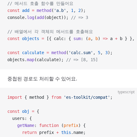
// 메서드 호출 함수를 만들어요
const
 add
 =
 method
(
'a.b'
, 
1
, 
2
);
console.
log
(
add
(object)); 
// => 3
// 배열에서 각 객체의 메서드를 호출해요
const
 objects
 =
 [{ calc: { 
sum
: (
a
, 
b
) 
=>
 a 
+
 b } }, 
const
 calculate
 =
 method
(
'calc.sum'
, 
5
, 
3
);
objects.
map
(calculate); 
// => [8, 15]
중첩된 경로도 처리할 수 있어요.
typescript
import
 { method } 
from
 'es-toolkit/compat'
;
const
 obj
 =
 {
  users: {
    getName
: 
function
 (
prefix
) {
      return
 prefix 
+
 this
.name;