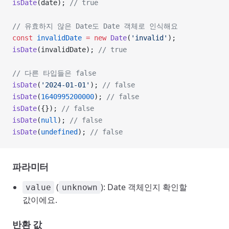
isDate
(date); 
// true
// 유효하지 않은 Date도 Date 객체로 인식해요
const
 invalidDate
 =
 new
 Date
(
'invalid'
);
isDate
(invalidDate); 
// true
// 다른 타입들은 false
isDate
(
'2024-01-01'
); 
// false
isDate
(
1640995200000
); 
// false
isDate
({}); 
// false
isDate
(
null
); 
// false
isDate
(
undefined
); 
// false
파라미터
(
): Date 객체인지 확인할
value
unknown
값이에요.
반환 값