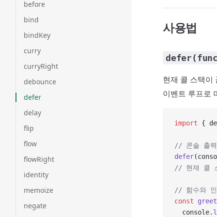
before
bind
사용법
bindKey
curry
defer(fun
curryRight
현재 콜 스택이
debounce
이벤트 루프로 
defer
delay
import
 { de
flip
flow
// 콘솔 출
defer
(conso
flowRight
// 현재 콜 
identity
memoize
// 함수와 
const
 greet
negate
  console.
l