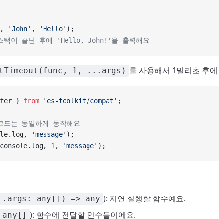
, 
'John'
, 
'Hello'
);
스택이 끝난 후에 'Hello, John!'을 출력해요
를 사용해서 1밀리초 후에
tTimeout(func, 1, ...args)
fer } 
from
 'es-toolkit/compat'
;
 코드는 동일하게 동작해요
le.log, 
'message'
);
console.log, 
1
, 
'message'
);
): 지연 실행할 함수예요.
..args: any[]) => any
): 함수에 전달할 인수들이에요.
any[]