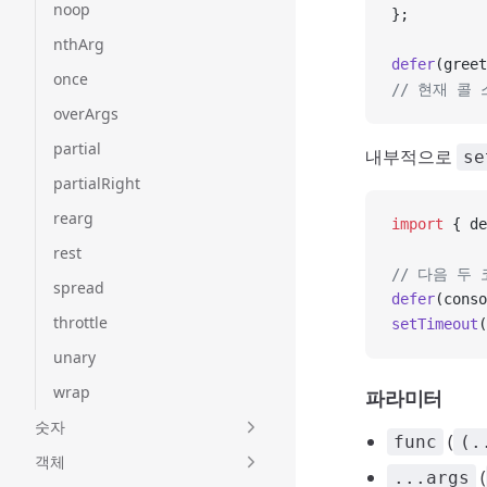
noop
};
nthArg
defer
(greet
once
// 현재 콜 
overArgs
partial
내부적으로
se
partialRight
rearg
import
 { de
rest
// 다음 두
spread
defer
(conso
throttle
setTimeout
(
unary
wrap
파라미터
숫자
(
func
(.
객체
(
...args