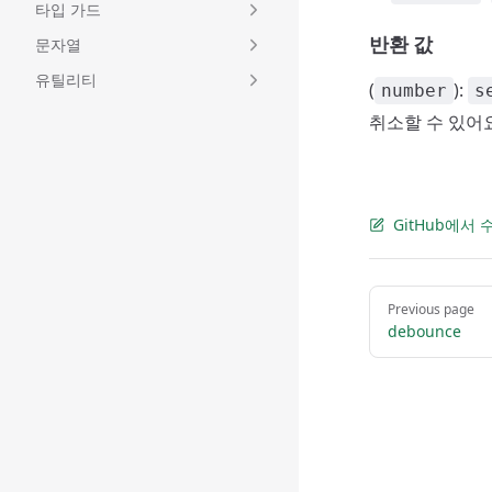
타입 가드
반환 값
문자열
유틸리티
(
):
number
s
취소할 수 있어요
GitHub에서
Pager
Previous page
debounce