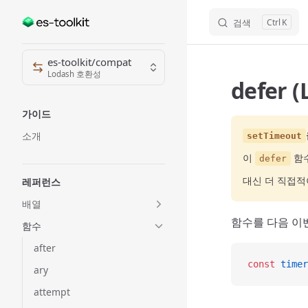
검색
K
Skip to content
Sidebar Navigation
es-toolkit/compat
Lodash 호환성
defer 
가이드
소개
setTimeout
이
함
defer
대신 더 직접
레퍼런스
배열
함수를 다음 이
함수
after
const
 timer
ary
attempt