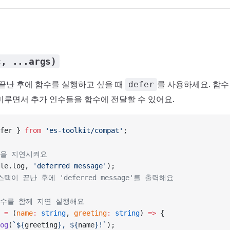
c, ...args)
 끝난 후에 함수를 실행하고 싶을 때
를 사용하세요. 함수
defer
미루면서 추가 인수들을 함수에 전달할 수 있어요.
fer } 
from
 'es-toolkit/compat'
;
력을 지연시켜요
le.log, 
'deferred message'
);
스택이 끝난 후에 'deferred message'를 출력해요
인수를 함께 지연 실행해요
 =
 (
name
:
 string
, 
greeting
:
 string
) 
=>
 {
og
(
`${
greeting
}, ${
name
}!`
);