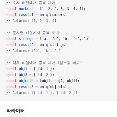
// 숫자 배열에서 중복 제거
const
 numbers
 =
 [
1
, 
2
, 
2
, 
3
, 
3
, 
4
, 
1
];
const
 result1
 =
 uniq
(numbers);
// Returns: [1, 2, 3, 4]
// 문자열 배열에서 중복 제거
const
 strings
 =
 [
'a'
, 
'b'
, 
'b'
, 
'c'
, 
'a'
];
const
 result2
 =
 uniq
(strings);
// Returns: ['a', 'b', 'c']
// 객체 배열에서 중복 제거 (참조값 비교)
const
 obj1
 =
 { id: 
1
 };
const
 obj2
 =
 { id: 
2
 };
const
 objects
 =
 [obj1, obj2, obj1];
const
 result3
 =
 uniq
(objects);
// Returns: [{ id: 1 }, { id: 2 }]
파라미터