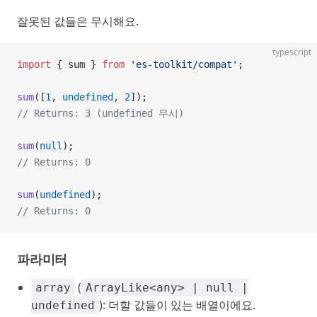
잘못된 값들은 무시해요.
typescript
import
 { sum } 
from
 'es-toolkit/compat'
;
sum
([
1
, 
undefined
, 
2
]);
// Returns: 3 (undefined 무시)
sum
(
null
);
// Returns: 0
sum
(
undefined
);
// Returns: 0
파라미터
(
array
ArrayLike<any> | null |
): 더할 값들이 있는 배열이에요.
undefined