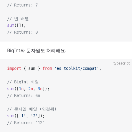
// Returns: 7
// 빈 배열
sum
([]);
// Returns: 0
BigInt와 문자열도 처리해요.
typescript
import
 { sum } 
from
 'es-toolkit/compat'
;
// BigInt 배열
sum
([
1
n
, 
2
n
, 
3
n
]);
// Returns: 6n
// 문자열 배열 (연결됨)
sum
([
'1'
, 
'2'
]);
// Returns: '12'