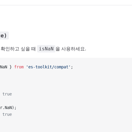
ue)
 확인하고 싶을 때
을 사용하세요.
isNaN
NaN } 
from
 'es-toolkit/compat'
;
 true
r.NaN);
 true