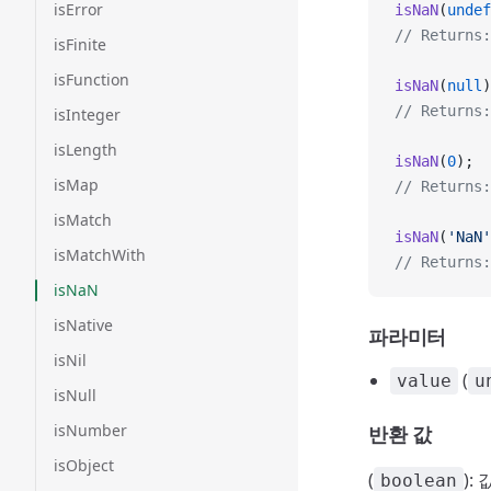
isError
isNaN
(
undef
// Returns:
isFinite
isFunction
isNaN
(
null
)
// Returns:
isInteger
isLength
isNaN
(
0
);
isMap
// Returns:
isMatch
isNaN
(
'NaN'
isMatchWith
// Returns:
isNaN
isNative
파라미터
isNil
(
value
u
isNull
isNumber
반환 값
isObject
(
):
boolean