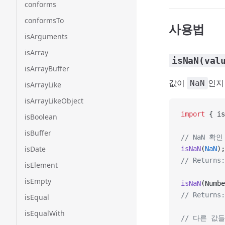
conforms
conformsTo
사용법
isArguments
isArray
isNaN(val
isArrayBuffer
값이
인지
NaN
isArrayLike
isArrayLikeObject
import
 { is
isBoolean
isBuffer
// NaN 확인
isDate
isNaN
(
NaN
);
// Returns:
isElement
isEmpty
isNaN
(Numbe
// Returns:
isEqual
isEqualWith
// 다른 값들