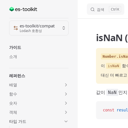
검색
K
Skip to content
Sidebar Navigation
es-toolkit/compat
Lodash 호환성
isNaN 
가이드
소개
Number.isNa
이
함수
isNaN
대신 더 빠르
레퍼런스
배열
값이
인지
NaN
함수
숫자
const
 resul
객체
타입 가드