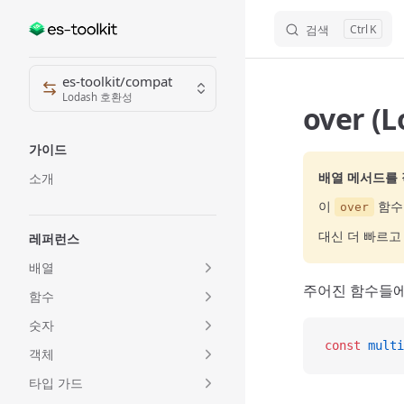
검색
K
Skip to content
Sidebar Navigation
es-toolkit/compat
Lodash 호환성
over (
가이드
배열 메서드를
소개
이
함수
over
대신 더 빠르
레퍼런스
배열
주어진 함수들에
함수
숫자
const
 multi
객체
타입 가드