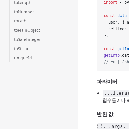
toLength
import
 { ov
toNumber
const
 data
 
toPath
  user: { n
  settings:
toPlainObject
};
toSafeInteger
toString
const
 getIn
getInfo
(dat
uniqueId
// => ['Joh
파라미터
...itera
함수들이나 속
반환 값
(
(...args: 