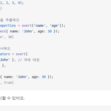
1
, 
2
, 
3
, 
4
);
]
성을 추출해요
operties
 =
 over
([
'name'
, 
'age'
]);
es
({ name: 
'John'
, age: 
30
 });
n', 30]
검사해요
ators
 =
 over
([
John'
 }, 
// 객체 매칭
 },
{ name: 
'John'
, age: 
30
 });
, true]
리할 수 있어요.