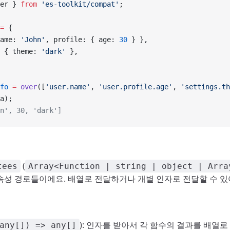
er } 
from
 'es-toolkit/compat'
;
=
 {
ame: 
'John'
, profile: { age: 
30
 } },
 { theme: 
'dark'
 },
fo
 =
 over
([
'user.name'
, 
'user.profile.age'
, 
'settings.th
a);
n', 30, 'dark']
(
tees
Array<Function | string | object | Arra
성 경로들이에요. 배열로 전달하거나 개별 인자로 전달할 수 있
): 인자를 받아서 각 함수의 결과를 배열
any[]) => any[]