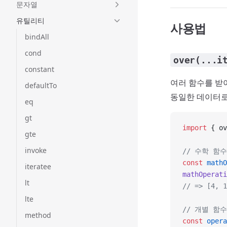
문자열
유틸리티
사용법
bindAll
cond
over(...i
constant
여러 함수를 받
defaultTo
동일한 데이터로
eq
gt
import
 { ov
gte
invoke
// 수학 함
const
 mathO
iteratee
mathOperati
lt
// => [4, 1
lte
// 개별 함
method
const
 opera