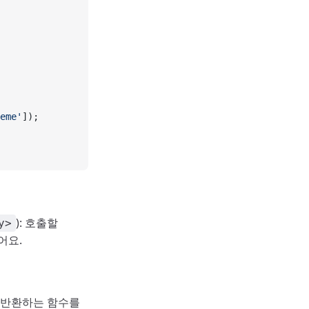
eme'
]);
): 호출할
y>
어요.
로 반환하는 함수를