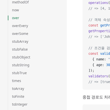
methodOf
operations
(
// => [4, 1
now
over
// 객체 속
overEvery
const
 getPr
getProperti
overSome
// => ['Joh
stubArray
// 조건을 
stubFalse
const
 valid
stubObject
  { name: 
'
stubString
  { age: 
30
]);
stubTrue
validators
(
times
// => [true
toArray
toFinite
중첩 경로도 처
toInteger