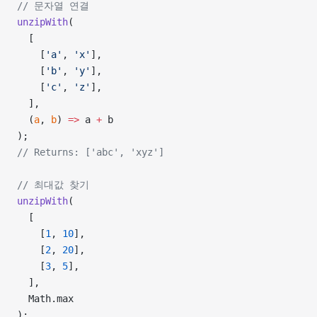
// 문자열 연결
unzipWith
(
  [
    [
'a'
, 
'x'
],
    [
'b'
, 
'y'
],
    [
'c'
, 
'z'
],
  ],
  (
a
, 
b
) 
=>
 a 
+
 b
);
// Returns: ['abc', 'xyz']
// 최대값 찾기
unzipWith
(
  [
    [
1
, 
10
],
    [
2
, 
20
],
    [
3
, 
5
],
  ],
  Math.max
);