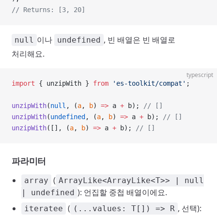
// Returns: [3, 20]
이나
, 빈 배열은 빈 배열로
null
undefined
처리해요.
typescript
import
 { unzipWith } 
from
 'es-toolkit/compat'
;
unzipWith
(
null
, (
a
, 
b
) 
=>
 a 
+
 b); 
// []
unzipWith
(
undefined
, (
a
, 
b
) 
=>
 a 
+
 b); 
// []
unzipWith
([], (
a
, 
b
) 
=>
 a 
+
 b); 
// []
파라미터
(
array
ArrayLike<ArrayLike<T>> | null
): 언집할 중첩 배열이에요.
| undefined
(
, 선택):
iteratee
(...values: T[]) => R