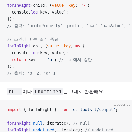
forInRight
(child, (
value
, 
key
) 
=>
 {
  console.
log
(key, value);
});
// 출력: 'protoProperty' 'proto', 'own' 'ownValue', '
// 조건에 따른 조기 종료
forInRight
(obj, (
value
, 
key
) 
=>
 {
  console.
log
(key, value);
  return
 key 
!==
 'a'
; 
// 'a'에서 중단
});
// 출력: 'b' 2, 'a' 1
이나
는 그대로 반환해요.
null
undefined
typescript
import
 { forInRight } 
from
 'es-toolkit/compat'
;
forInRight
(
null
, iteratee); 
// null
forInRight
(
undefined
, iteratee); 
// undefined