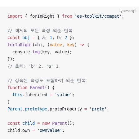
typescript
import
 { forInRight } 
from
 'es-toolkit/compat'
;
// 객체의 모든 속성 역순 반복
const
 obj
 =
 { a: 
1
, b: 
2
 };
forInRight
(obj, (
value
, 
key
) 
=>
 {
  console.
log
(key, value);
});
// 출력: 'b' 2, 'a' 1
// 상속된 속성도 포함하여 역순 반복
function
 Parent
() {
  this
.inherited 
=
 'value'
;
}
Parent
.
prototype
.protoProperty 
=
 'proto'
;
const
 child
 =
 new
 Parent
();
child.own 
=
 'ownValue'
;