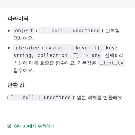
파라미터
(
): 반복할
object
T | null | undefined
객체예요.
(
iteratee
(value: T[keyof T], key:
, 선택): 각
string, collection: T) => any
속성에 대해 호출할 함수예요. 기본값은
identity
함수예요.
반환 값
(
): 원본 객체를 반환해요.
T | null | undefined
GitHub에서 수정하기