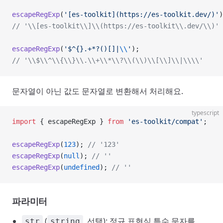
escapeRegExp
(
'[es-toolkit](https://es-toolkit.dev/)'
)
// '\\[es-toolkit\\]\\(https://es-toolkit\\.dev/\\)'
escapeRegExp
(
'$^{}.+*?()[]|
\\
'
);
// '\\$\\^\\{\\}\\.\\+\\*\\?\\(\\)\\[\\]\\|\\\\'
문자열이 아닌 값도 문자열로 변환해서 처리해요.
typescript
import
 { escapeRegExp } 
from
 'es-toolkit/compat'
;
escapeRegExp
(
123
); 
// '123'
escapeRegExp
(
null
); 
// ''
escapeRegExp
(
undefined
); 
// ''
파라미터
(
, 선택): 정규 표현식 특수 문자를
str
string