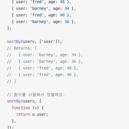
  { user: 
'fred'
, age: 
48
 },
  { user: 
'barney'
, age: 
34
 },
  { user: 
'fred'
, age: 
40
 },
  { user: 
'barney'
, age: 
36
 },
];
sortBy
(users, [
'user'
]);
// Returns: [
//   { user: 'barney', age: 34 },
//   { user: 'barney', age: 36 },
//   { user: 'fred', age: 48 },
//   { user: 'fred', age: 40 },
// ]
// 함수를 사용해서 정렬해요.
sortBy
(users, [
  function
 (
o
) {
    return
 o.user;
  },
]);