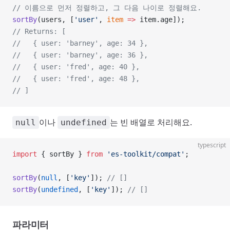
// 이름으로 먼저 정렬하고, 그 다음 나이로 정렬해요.
sortBy
(users, [
'user'
, 
item
 =>
 item.age]);
// Returns: [
//   { user: 'barney', age: 34 },
//   { user: 'barney', age: 36 },
//   { user: 'fred', age: 40 },
//   { user: 'fred', age: 48 },
// ]
이나
는 빈 배열로 처리해요.
null
undefined
typescript
import
 { sortBy } 
from
 'es-toolkit/compat'
;
sortBy
(
null
, [
'key'
]); 
// []
sortBy
(
undefined
, [
'key'
]); 
// []
파라미터