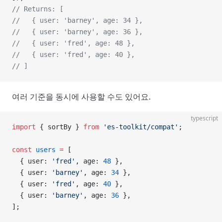
// Returns: [
//   { user: 'barney', age: 34 },
//   { user: 'barney', age: 36 },
//   { user: 'fred', age: 48 },
//   { user: 'fred', age: 40 },
// ]
여러 기준을 동시에 사용할 수도 있어요.
typescript
import
 { sortBy } 
from
 'es-toolkit/compat'
;
const
 users
 =
 [
  { user: 
'fred'
, age: 
48
 },
  { user: 
'barney'
, age: 
34
 },
  { user: 
'fred'
, age: 
40
 },
  { user: 
'barney'
, age: 
36
 },
];