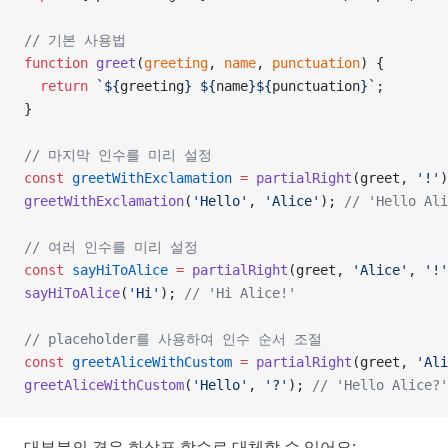
// 기본 사용법
function
 greet
(
greeting
, 
name
, 
punctuation
) {
  return
 `${
greeting
} ${
name
}${
punctuation
}`
;
}
// 마지막 인수를 미리 설정
const
 greetWithExclamation
 =
 partialRight
(greet, 
'!'
)
greetWithExclamation
(
'Hello'
, 
'Alice'
); 
// 'Hello Ali
// 여러 인수를 미리 설정
const
 sayHiToAlice
 =
 partialRight
(greet, 
'Alice'
, 
'!'
sayHiToAlice
(
'Hi'
); 
// 'Hi Alice!'
// placeholder를 사용하여 인수 순서 조절
const
 greetAliceWithCustom
 =
 partialRight
(greet, 
'Ali
greetAliceWithCustom
(
'Hello'
, 
'?'
); 
// 'Hello Alice?'
대부분의 경우 화살표 함수로 대체할 수 있어요: