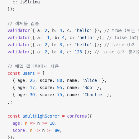
  c: isString,
});
// 객체들 검증
validator
({ a: 
2
, b: 
4
, c: 
'hello'
 }); 
// true (모든
validator
({ a: 
-
1
, b: 
4
, c: 
'hello'
 }); 
// false (
validator
({ a: 
2
, b: 
3
, c: 
'hello'
 }); 
// false (b
validator
({ a: 
2
, b: 
4
, c: 
123
 }); 
// false (c가 문
// 배열 필터링에서 사용
const
 users
 =
 [
  { age: 
25
, score: 
80
, name: 
'Alice'
 },
  { age: 
17
, score: 
95
, name: 
'Bob'
 },
  { age: 
30
, score: 
75
, name: 
'Charlie'
 },
];
const
 adultHighScorer
 =
 conforms
({
  age
: 
n
 =>
 n 
>=
 18
,
  score
: 
n
 =>
 n 
>=
 80
,
});