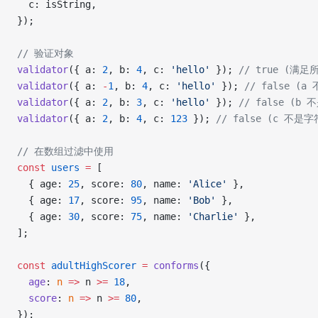
  c: isString,
});
// 验证对象
validator
({ a: 
2
, b: 
4
, c: 
'hello'
 }); 
// true (满
validator
({ a: 
-
1
, b: 
4
, c: 
'hello'
 }); 
// false (a
validator
({ a: 
2
, b: 
3
, c: 
'hello'
 }); 
// false (b
validator
({ a: 
2
, b: 
4
, c: 
123
 }); 
// false (c 不是
// 在数组过滤中使用
const
 users
 =
 [
  { age: 
25
, score: 
80
, name: 
'Alice'
 },
  { age: 
17
, score: 
95
, name: 
'Bob'
 },
  { age: 
30
, score: 
75
, name: 
'Charlie'
 },
];
const
 adultHighScorer
 =
 conforms
({
  age
: 
n
 =>
 n 
>=
 18
,
  score
: 
n
 =>
 n 
>=
 80
,
});