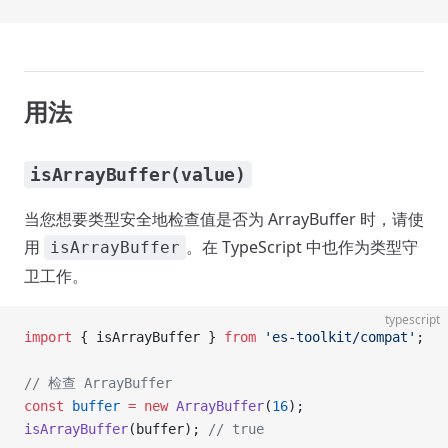
用法
isArrayBuffer(value)
当您想要类型安全地检查值是否为 ArrayBuffer 时，请使
用
。在 TypeScript 中也作为类型守
isArrayBuffer
卫工作。
typescript
import
 { isArrayBuffer } 
from
 'es-toolkit/compat'
;
// 检查 ArrayBuffer
const
 buffer
 =
 new
 ArrayBuffer
(
16
);
isArrayBuffer
(buffer); 
// true