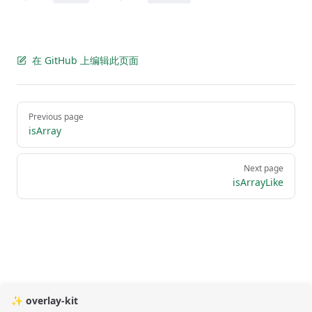
在 GitHub 上编辑此页面
Pager
Previous page
isArray
Next page
isArrayLike
✨ overlay-kit