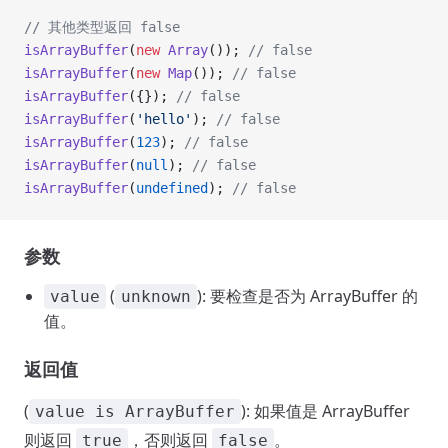
// 其他类型返回 false
isArrayBuffer
(
new
 Array
()); 
// false
isArrayBuffer
(
new
 Map
()); 
// false
isArrayBuffer
({}); 
// false
isArrayBuffer
(
'hello'
); 
// false
isArrayBuffer
(
123
); 
// false
isArrayBuffer
(
null
); 
// false
isArrayBuffer
(
undefined
); 
// false
参数
(
): 要检查是否为 ArrayBuffer 的
value
unknown
值。
返回值
(
): 如果值是 ArrayBuffer
value is ArrayBuffer
则返回
，否则返回
。
true
false