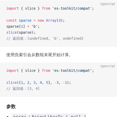
typescript
import
 { slice } 
from
 'es-toolkit/compat'
;
const
 sparse
 =
 new
 Array
(
3
);
sparse[
1
] 
=
 'b'
;
slice
(sparse);
// 返回值：[undefined, 'b', undefined]
使用负索引会从数组末尾开始计算。
typescript
import
 { slice } 
from
 'es-toolkit/compat'
;
slice
([
1
, 
2
, 
3
, 
4
, 
5
], 
-
3
, 
-
1
);
// 返回值：[3, 4]
参数
(
array
ArrayLike<T> | null |