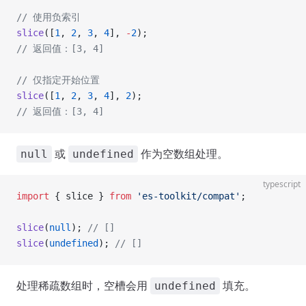
// 使用负索引
slice
([
1
, 
2
, 
3
, 
4
], 
-
2
);
// 返回值：[3, 4]
// 仅指定开始位置
slice
([
1
, 
2
, 
3
, 
4
], 
2
);
// 返回值：[3, 4]
或
作为空数组处理。
null
undefined
typescript
import
 { slice } 
from
 'es-toolkit/compat'
;
slice
(
null
); 
// []
slice
(
undefined
); 
// []
处理稀疏数组时，空槽会用
填充。
undefined