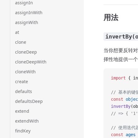
assignIn
assignInWith
用法
assignWith
at
invertBy(
clone
当你想要反转对
cloneDeep
择性地提供一个
cloneDeepWith
cloneWith
import
 { in
create
defaults
// 基本的
const
 objec
defaultsDeep
invertBy
(ob
extend
// => { '1'
extendWith
// 使用迭
findKey
const
 ages
 