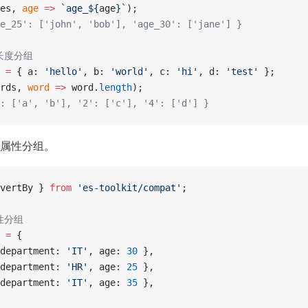
es, 
age
 =>
 `age_${
age
}`
);
e_25': ['john', 'bob'], 'age_30': ['jane'] }
长度分组
 =
 { a: 
'hello'
, b: 
'world'
, c: 
'hi'
, d: 
'test'
 };
rds, 
word
 =>
 word.
length
);
: ['a', 'b'], '2': ['c'], '4': ['d'] }
属性分组。
vertBy } 
from
 'es-toolkit/compat'
;
性分组
 =
 {
department: 
'IT'
, age: 
30
 },
department: 
'HR'
, age: 
25
 },
department: 
'IT'
, age: 
35
 },