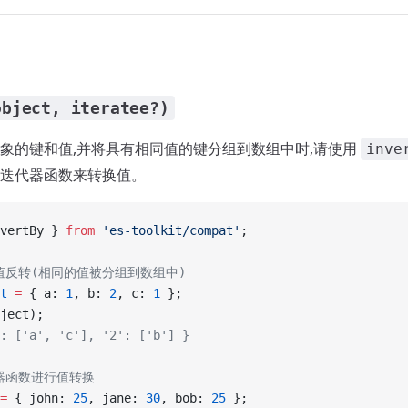
object, iteratee?)
象的键和值,并将具有相同值的键分组到数组中时,请使用
inve
迭代器函数来转换值。
vertBy } 
from
 'es-toolkit/compat'
;
键值反转(相同的值被分组到数组中)
t
 =
 { a: 
1
, b: 
2
, c: 
1
 };
ject);
: ['a', 'c'], '2': ['b'] }
代器函数进行值转换
=
 { john: 
25
, jane: 
30
, bob: 
25
 };