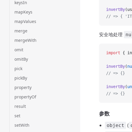
keysIn
invertBy
(us
mapKeys
// => { 'IT
mapValues
merge
安全地处理
nu
mergeWith
omit
import
 { in
omitBy
invertBy
(
nu
pick
// => {}
pickBy
invertBy
(
un
property
// => {}
propertyOf
result
参数
set
(
setWith
object