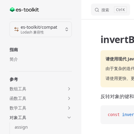
搜索
K
Skip to content
Sidebar Navigation
es-toolkit/compat
Lodash 兼容性
invert
指南
请使用现代 JavaS
简介
由于复杂的迭
请使用更快、
参考
数组工具
反转对象的键和
函数工具
数学工具
const
 inver
对象工具
assign