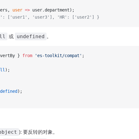
ers, 
user
 =>
 user.department);
': ['user1', 'user3'], 'HR': ['user2'] }
或
。
ll
undefined
vertBy } 
from
 'es-toolkit/compat'
;
ll
);
defined
);
): 要反转的对象。
object