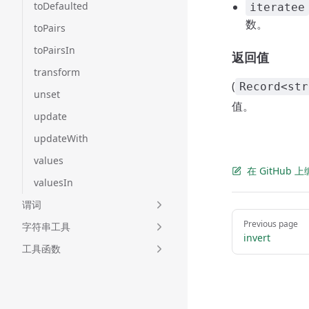
toDefaulted
iteratee
数。
toPairs
toPairsIn
返回值
transform
(
Record<str
unset
值。
update
updateWith
values
在 GitHub
valuesIn
谓词
Pager
Previous page
字符串工具
invert
工具函数