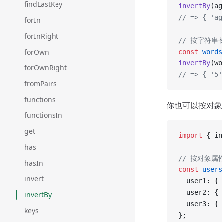
findLastKey
invertBy
(ag
// => { 'ag
forIn
forInRight
// 按字符串
forOwn
const
 words
invertBy
(wo
forOwnRight
// => { '5'
fromPairs
functions
你也可以按对象
functionsIn
get
import
 { in
has
// 按对象属
hasIn
const
 users
invert
  user1: { 
  user2: { 
invertBy
  user3: { 
keys
};