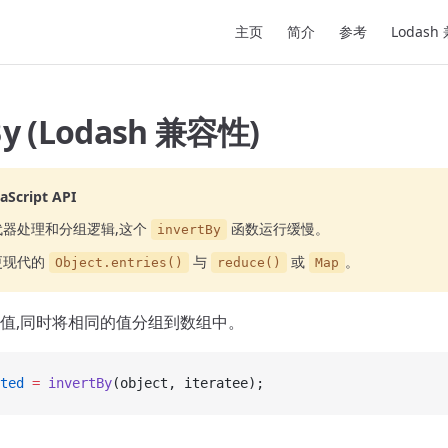
Main Navigation
主页
简介
参考
Lodash
By (Lodash 兼容性)
cript API
代器处理和分组逻辑,这个
函数运行缓慢。
invertBy
更现代的
与
或
。
Object.entries()
reduce()
Map
值,同时将相同的值分组到数组中。
ted
 =
 invertBy
(object, iteratee);