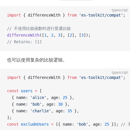
typescript
import
 { differenceWith } 
from
 'es-toolkit/compat'
;
// 不使用比较函数时进行普通比较
differenceWith
([
1
, 
2
, 
3
], [
2
], [
3
]);
// Returns: [1]
也可以使用复杂的比较逻辑。
typescript
import
 { differenceWith } 
from
 'es-toolkit/compat'
;
const
 users
 =
 [
  { name: 
'alice'
, age: 
25
 },
  { name: 
'bob'
, age: 
30
 },
  { name: 
'charlie'
, age: 
35
 },
];
const
 excludeUsers
 =
 [{ name: 
'bob'
, age: 
25
 }]; 
//