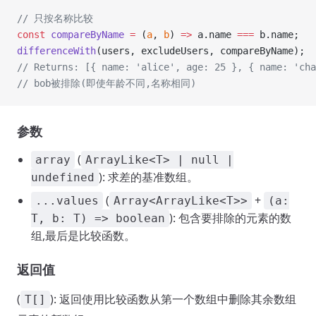
// 只按名称比较
const
 compareByName
 =
 (
a
, 
b
) 
=>
 a.name 
===
 b.name;
differenceWith
(users, excludeUsers, compareByName);
// Returns: [{ name: 'alice', age: 25 }, { name: 'cha
// bob被排除(即使年龄不同,名称相同)
参数
(
array
ArrayLike<T> | null |
): 求差的基准数组。
undefined
(
+
...values
Array<ArrayLike<T>>
(a:
): 包含要排除的元素的数
T, b: T) => boolean
组,最后是比较函数。
返回值
(
): 返回使用比较函数从第一个数组中删除其余数组
T[]