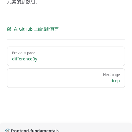
元素的新数组。
在 GitHub 上编辑此页面
Pager
Previous page
differenceBy
Next page
drop
🛠️ frontend-fundamentals