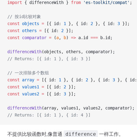
import
 { differenceWith } 
from
 'es-toolkit/compat'
;
// 按id比较对象
const
 objects
 =
 [{ id: 
1
 }, { id: 
2
 }, { id: 
3
 }];
const
 others
 =
 [{ id: 
2
 }];
const
 comparator
 =
 (
a
, 
b
) 
=>
 a.id 
===
 b.id;
differenceWith
(objects, others, comparator);
// Returns: [{ id: 1 }, { id: 3 }]
// 一次排除多个数组
const
 array
 =
 [{ id: 
1
 }, { id: 
2
 }, { id: 
3
 }, { id:
const
 values1
 =
 [{ id: 
2
 }];
const
 values2
 =
 [{ id: 
3
 }];
differenceWith
(array, values1, values2, comparator);
// Returns: [{ id: 1 }, { id: 4 }]
不提供比较函数时,像普通
一样工作。
difference