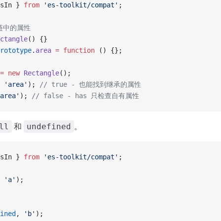
sIn } 
from
 'es-toolkit/compat'
;
链中的属性
ctangle
() {}
rototype
.
area
 =
 function
 () {};
=
 new
 Rectangle
();
 
'area'
); 
// true - 也能找到继承的属性
area'
); 
// false - has 只检查自有属性
和
。
ll
undefined
sIn } 
from
 'es-toolkit/compat'
;
 
'a'
);
ined
, 
'b'
);