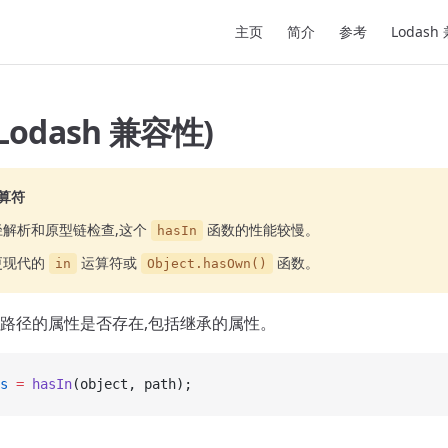
Main Navigation
主页
简介
参考
Lodash
(Lodash 兼容性)
算符
径解析和原型链检查,这个
函数的性能较慢。
hasIn
更现代的
运算符或
函数。
in
Object.hasOwn()
路径的属性是否存在,包括继承的属性。
s
 =
 hasIn
(object, path);