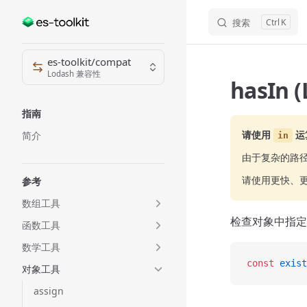
搜索
K
Skip to content
Sidebar Navigation
es-toolkit/compat
Lodash 兼容性
hasIn 
指南
请使用
运
简介
in
由于复杂的路
请使用更快、
参考
数组工具
检查对象中指定
函数工具
数学工具
const
 exist
对象工具
assign