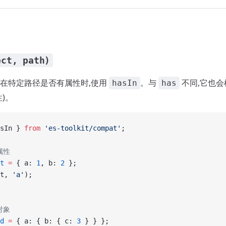
ect, path)
在特定路径是否有属性时,使用
。与
不同,它也
hasIn
has
)。
sIn } 
from
 'es-toolkit/compat'
;
属性
t
 =
 { a: 
1
, b: 
2
 };
t, 
'a'
);
对象
d
 =
 { a: { b: { c: 
3
 } } };