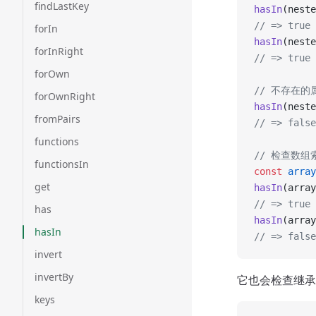
findLastKey
hasIn
(neste
// => true
forIn
hasIn
(neste
forInRight
// => true
forOwn
// 不存在的
forOwnRight
hasIn
(neste
fromPairs
// => false
functions
// 检查数组
functionsIn
const
 array
get
hasIn
(array
// => true
has
hasIn
(array
hasIn
// => false
invert
invertBy
它也会检查继承
keys