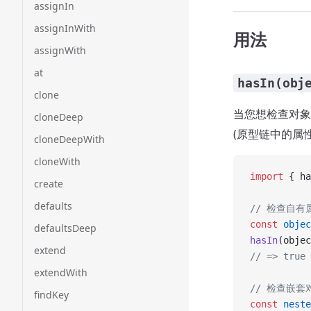
assignIn
assignInWith
用法
assignWith
at
hasIn(obj
clone
当您想检查对象
cloneDeep
(原型链中的属性
cloneDeepWith
cloneWith
import
 { ha
create
defaults
// 检查自有
const
 objec
defaultsDeep
hasIn
(objec
extend
// => true
extendWith
// 检查嵌套
findKey
const
 neste