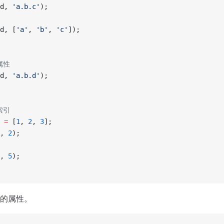
d, 
'a.b.c'
);
d, [
'a'
, 
'b'
, 
'c'
]);
属性
d, 
'a.b.d'
);
索引
 =
 [
1
, 
2
, 
3
];
, 
2
);
, 
5
);
的属性。