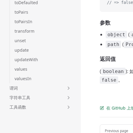
toDefaulted
// => false
toPairs
toPairsIn
参数
transform
(
object
unset
(
path
Pr
update
返回值
updateWith
values
(
)
boolean
valuesIn
。
false
谓词
字符串工具
工具函数
在 GitHub
Pager
Previous page