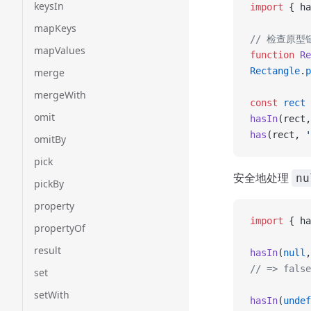
keysIn
import
 { ha
mapKeys
// 检查原型
mapValues
function
 Re
Rectangle
.
p
merge
mergeWith
const
 rect
 
omit
hasIn
(rect,
has
(rect, 
'
omitBy
pick
安全地处理
nu
pickBy
property
import
 { ha
propertyOf
result
hasIn
(
null
,
// => false
set
setWith
hasIn
(
undef