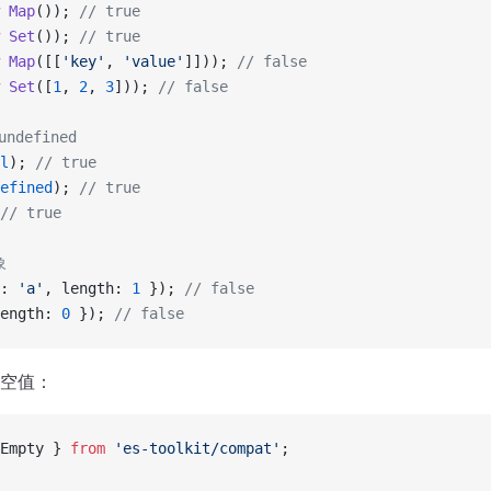
 Map
()); 
// true
 Set
()); 
// true
 Map
([[
'key'
, 
'value'
]])); 
// false
 Set
([
1
, 
2
, 
3
])); 
// false
undefined
l
); 
// true
efined
); 
// true
// true
象
: 
'a'
, length: 
1
 }); 
// false
ength: 
0
 }); 
// false
空值：
Empty } 
from
 'es-toolkit/compat'
;