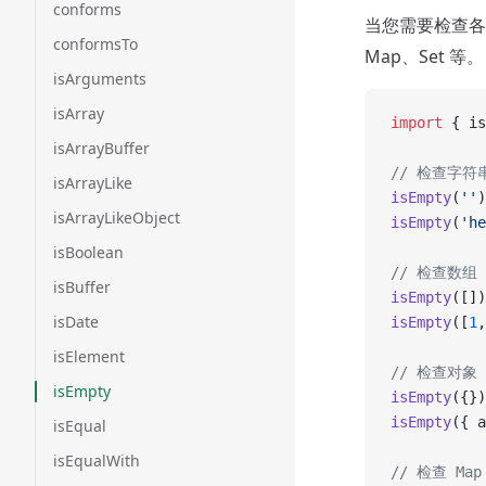
conforms
当您需要检查
conformsTo
Map、Set 等。
isArguments
isArray
import
 { is
isArrayBuffer
// 检查字符
isArrayLike
isEmpty
(
''
)
isArrayLikeObject
isEmpty
(
'he
isBoolean
// 检查数组
isBuffer
isEmpty
([])
isDate
isEmpty
([
1
,
isElement
// 检查对象
isEmpty
isEmpty
({})
isEmpty
({ a
isEqual
isEqualWith
// 检查 Map