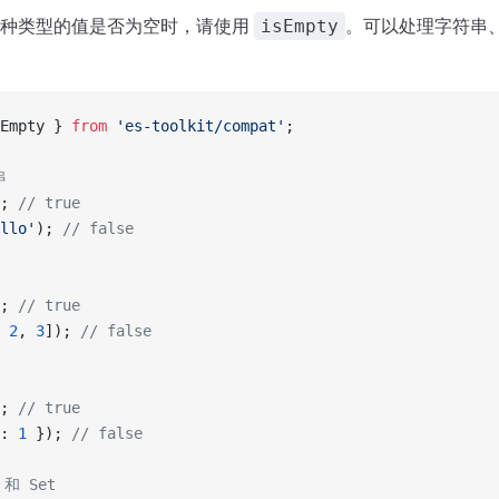
各种类型的值是否为空时，请使用
。可以处理字符串
isEmpty
Empty } 
from
 'es-toolkit/compat'
;
串
; 
// true
llo'
); 
// false
; 
// true
 
2
, 
3
]); 
// false
; 
// true
: 
1
 }); 
// false
 和 Set