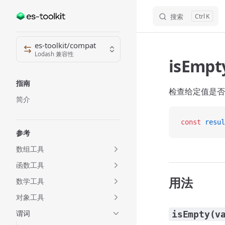
搜索
K
Skip to content
Sidebar Navigation
es-toolkit/compat
Lodash 兼容性
isEmpt
指南
检查给定值是否
简介
const
 resul
参考
数组工具
函数工具
用法
数学工具
对象工具
谓词
isEmpty(v