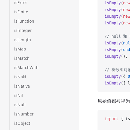
isError
isEmpty
(
new
isEmpty
(
new
isFinite
isEmpty
(
new
isFunction
isEmpty
(
new
isInteger
// null 和 
isLength
isEmpty
(
nul
isMap
isEmpty
(
und
isEmpty
(); 
isMatch
isMatchWith
// 类数组对
isNaN
isEmpty
({ 
0
isEmpty
({ l
isNative
isNil
原始值都被视为
isNull
isNumber
import
 { is
isObject