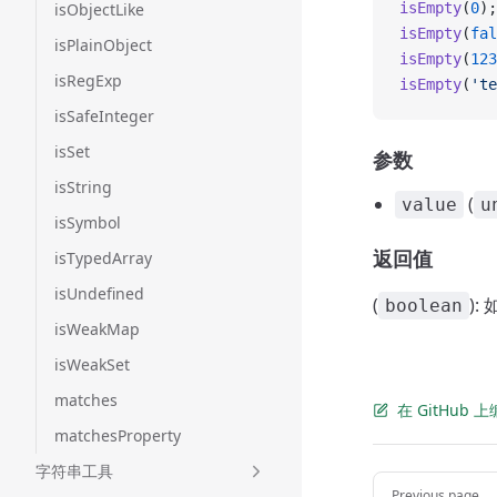
isObjectLike
isEmpty
(
0
);
isEmpty
(
fal
isPlainObject
isEmpty
(
123
isRegExp
isEmpty
(
'te
isSafeInteger
isSet
参数
isString
(
value
u
isSymbol
返回值
isTypedArray
isUndefined
(
)
boolean
isWeakMap
isWeakSet
matches
在 GitHub
matchesProperty
字符串工具
Pager
Previous page