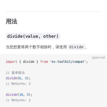
用法
divide(value, other)
当您想要将两个数字相除时，请使用
。
divide
typescript
import
 { divide } 
from
 'es-toolkit/compat'
;
// 基本除法
divide
(
6
, 
3
);
// Returns: 2
divide
(
10
, 
5
);
// Returns: 2