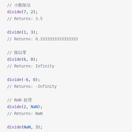
// 小数除法
divide
(
7
, 
2
);
// Returns: 3.5
divide
(
1
, 
3
);
// Returns: 0.3333333333333333
// 除以零
divide
(
6
, 
0
);
// Returns: Infinity
divide
(
-
6
, 
0
);
// Returns: -Infinity
// NaN 处理
divide
(
2
, 
NaN
);
// Returns: NaN
divide
(
NaN
, 
3
);