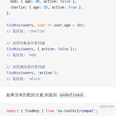
  bob: { age: 
30
, active: 
false
 },
  charlie: { age: 
35
, active: 
true
 },
};
findKey
(users, 
user
 =>
 user.age 
>
 30
);
// 返回值: 'charlie'
// 使用对象条件查找键
findKey
(users, { active: 
false
 });
// 返回值: 'bob'
// 使用属性路径查找键
findKey
(users, 
'active'
);
// 返回值: 'alice'
如果没有匹配的元素,则返回
。
undefined
typescript
import
 { findKey } 
from
 'es-toolkit/compat'
;