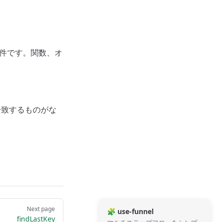
る条件です。関数、オ
一致するものがな
Next page
🧩 use-funnel
findLastKey