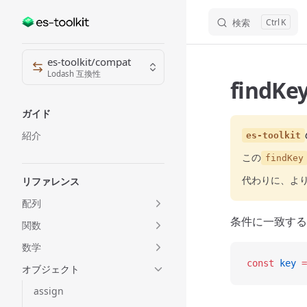
検索
K
Skip to content
Sidebar Navigation
es-toolkit/compat
Lodash 互換性
findKe
ガイド
紹介
es-toolkit
この
findKey
代わりに、よ
リファレンス
配列
条件に一致する
関数
数学
const
 key
 =
オブジェクト
assign