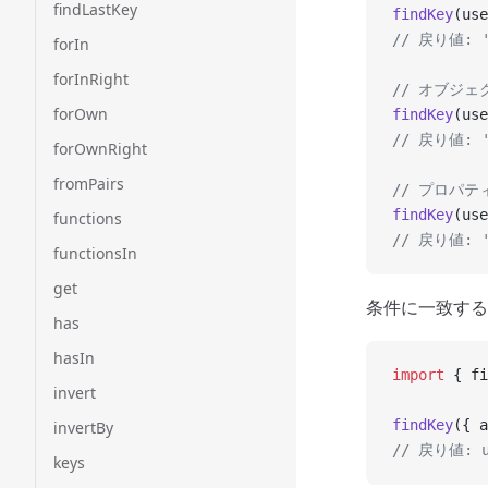
findLastKey
findKey
(use
// 戻り値: '
forIn
forInRight
// オブジ
forOwn
findKey
(use
// 戻り値: '
forOwnRight
fromPairs
// プロパ
findKey
(use
functions
// 戻り値: '
functionsIn
get
条件に一致する
has
hasIn
import
 { fi
invert
findKey
({ a
invertBy
// 戻り値: u
keys