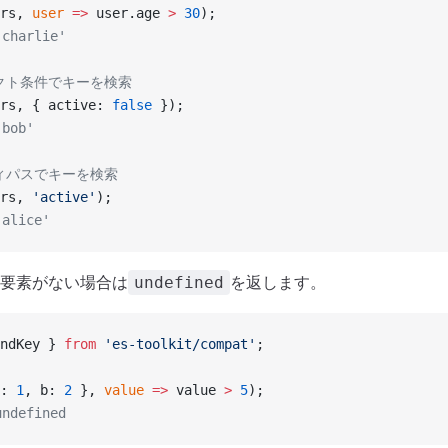
rs, 
user
 =>
 user.age 
>
 30
);
charlie'
ェクト条件でキーを検索
rs, { active: 
false
 });
bob'
ティパスでキーを検索
rs, 
'active'
);
alice'
要素がない場合は
を返します。
undefined
ndKey } 
from
 'es-toolkit/compat'
;
: 
1
, b: 
2
 }, 
value
 =>
 value 
>
 5
);
ndefined