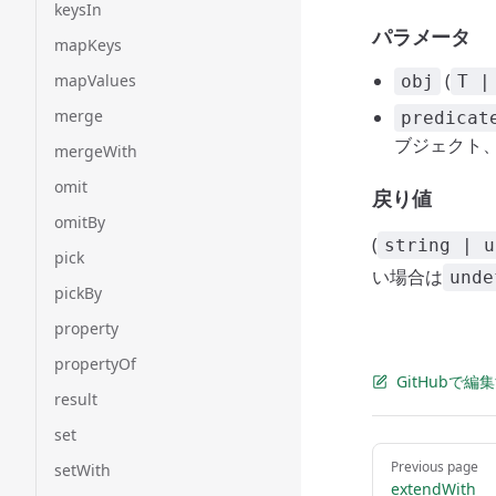
keysIn
パラメータ
mapKeys
(
mapValues
obj
T |
merge
predicat
ブジェクト
mergeWith
omit
戻り値
omitBy
(
string | u
pick
い場合は
unde
pickBy
property
propertyOf
GitHubで編
result
set
Pager
Previous page
setWith
extendWith