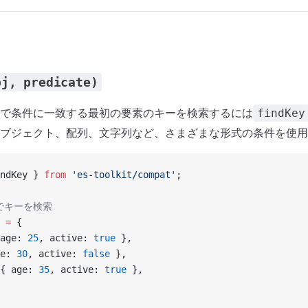
bj, predicate)
で条件に一致する最初の要素のキーを検索するには
findKey
ブジェクト、配列、文字列など、さまざまな形式の条件を使用
ndKey } 
from
 'es-toolkit/compat'
;
件でキーを検索
 =
 {
age: 
25
, active: 
true
 },
e: 
30
, active: 
false
 },
{ age: 
35
, active: 
true
 },