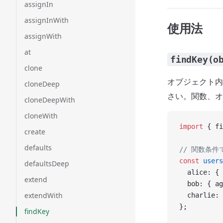
assignIn
assignInWith
使用法
assignWith
at
findKey(o
clone
オブジェクト内
cloneDeep
さい。関数、オ
cloneDeepWith
cloneWith
import
 { fi
create
defaults
// 関数条
const
 users
defaultsDeep
  alice: { 
extend
  bob: { ag
extendWith
  charlie: 
};
findKey