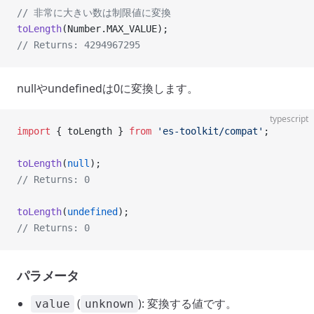
// 非常に大きい数は制限値に変換
toLength
(Number.MAX_VALUE);
// Returns: 4294967295
nullやundefinedは0に変換します。
typescript
import
 { toLength } 
from
 'es-toolkit/compat'
;
toLength
(
null
);
// Returns: 0
toLength
(
undefined
);
// Returns: 0
パラメータ
(
): 変換する値です。
value
unknown