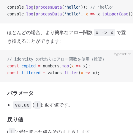
console.
log
(
processData
(
'hello'
)); 
// 'hello'
console.
log
(
processData
(
'hello'
, 
x
 =>
 x.
toUpperCase
()
ほとんどの場合、より簡単なアロー関数
で置
x => x
き換えることができます:
typescript
// identity の代わりにアロー関数を使用（推奨）
const
 copied
 =
 numbers.
map
(
x
 =>
 x);
const
 filtered
 =
 values.
filter
(
x
 =>
 x);
パラメータ
(
): 返す値です。
value
T
戻り値
(
): 受け取った値をそのまま返します。
T