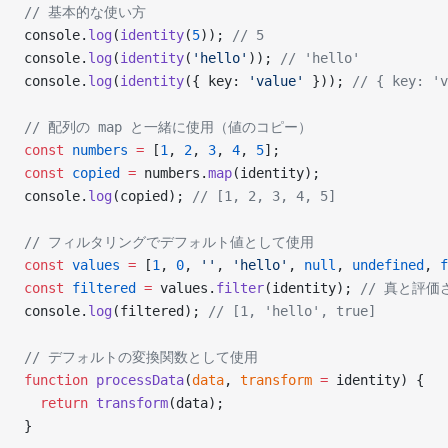
// 基本的な使い方
console.
log
(
identity
(
5
)); 
// 5
console.
log
(
identity
(
'hello'
)); 
// 'hello'
console.
log
(
identity
({ key: 
'value'
 })); 
// { key: 'v
// 配列の map と一緒に使用（値のコピー）
const
 numbers
 =
 [
1
, 
2
, 
3
, 
4
, 
5
];
const
 copied
 =
 numbers.
map
(identity);
console.
log
(copied); 
// [1, 2, 3, 4, 5]
// フィルタリングでデフォルト値として使用
const
 values
 =
 [
1
, 
0
, 
''
, 
'hello'
, 
null
, 
undefined
, 
f
const
 filtered
 =
 values.
filter
(identity); 
// 真と評
console.
log
(filtered); 
// [1, 'hello', true]
// デフォルトの変換関数として使用
function
 processData
(
data
, 
transform
 =
 identity) {
  return
 transform
(data);
}