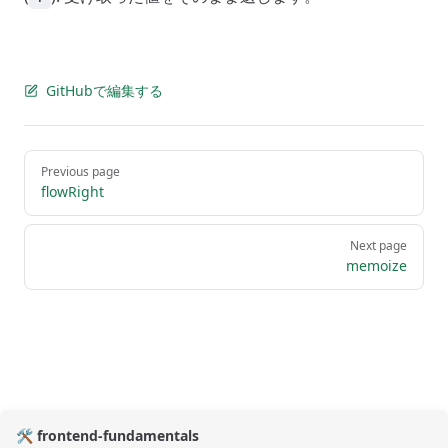
GitHubで編集する
Pager
Previous page
flowRight
Next page
memoize
🛠️ frontend-fundamentals