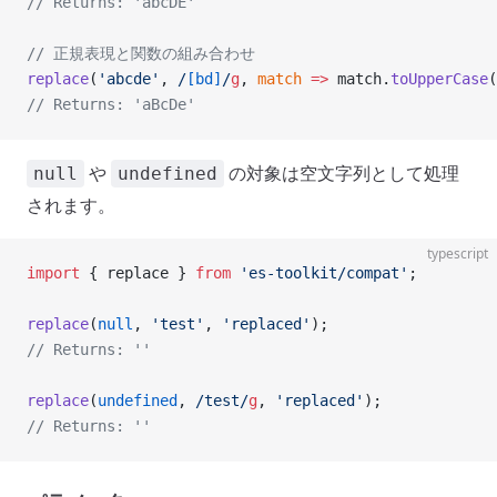
// Returns: 'abcDE'
// 正規表現と関数の組み合わせ
replace
(
'abcde'
,
 /
[bd]
/
g
, 
match
 =>
 match.
toUpperCase
(
// Returns: 'aBcDe'
や
の対象は空文字列として処理
null
undefined
されます。
typescript
import
 { replace } 
from
 'es-toolkit/compat'
;
replace
(
null
, 
'test'
, 
'replaced'
);
// Returns: ''
replace
(
undefined
,
 /
test
/
g
, 
'replaced'
);
// Returns: ''