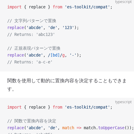
typescript
import
 { replace } 
from
 'es-toolkit/compat'
;
// 文字列パターンで置換
replace
(
'abcde'
, 
'de'
, 
'123'
);
// Returns: 'abc123'
// 正規表現パターンで置換
replace
(
'abcde'
,
 /
[bd]
/
g
, 
'-'
);
// Returns: 'a-c-e'
関数を使用して動的に置換内容を決定することもできま
す。
typescript
import
 { replace } 
from
 'es-toolkit/compat'
;
// 関数で置換内容を決定
replace
(
'abcde'
, 
'de'
, 
match
 =>
 match.
toUpperCase
());