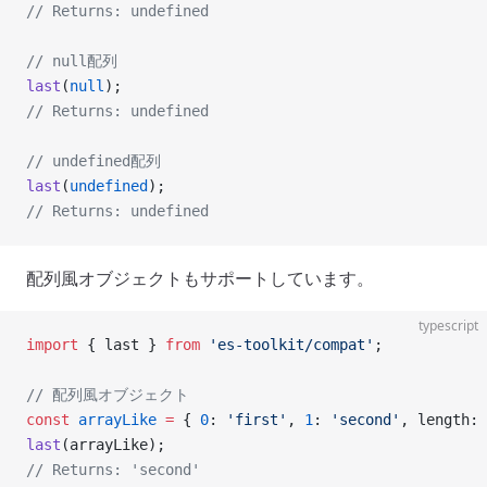
// Returns: undefined
// null配列
last
(
null
);
// Returns: undefined
// undefined配列
last
(
undefined
);
// Returns: undefined
配列風オブジェクトもサポートしています。
typescript
import
 { last } 
from
 'es-toolkit/compat'
;
// 配列風オブジェクト
const
 arrayLike
 =
 { 
0
: 
'first'
, 
1
: 
'second'
, length: 
last
(arrayLike);
// Returns: 'second'