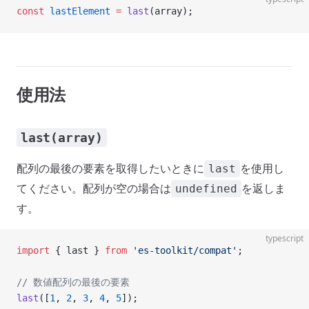
const
 lastElement
 =
 last
(array);
使用法
last(array)
配列の最後の要素を取得したいときに
を使用し
last
てください。配列が空の場合は
を返しま
undefined
す。
typescript
import
 { last } 
from
 'es-toolkit/compat'
;
// 数値配列の最後の要素
last
([
1
, 
2
, 
3
, 
4
, 
5
]);