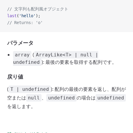
// 文字列も配列風オブジェクト
last
(
'hello'
);
// Returns: 'o'
パラメータ
(
array
ArrayLike<T> | null |
): 最後の要素を取得する配列です。
undefined
戻り値
(
): 配列の最後の要素を返し、配列が
T | undefined
空または
、
の場合は
null
undefined
undefined
を返します。