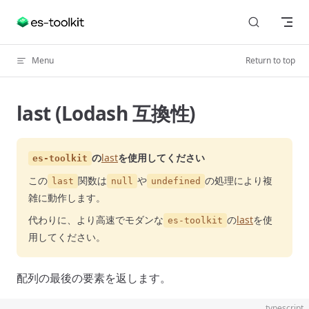
Skip to content
Menu
Return to top
last (Lodash 互換性)
の
last
を使用してください
es-toolkit
この
関数は
や
の処理により複
last
null
undefined
雑に動作します。
代わりに、より高速でモダンな
の
last
を使
es-toolkit
用してください。
配列の最後の要素を返します。
typescript