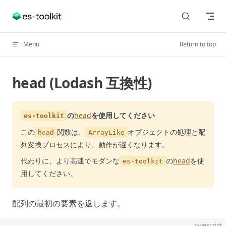
Skip to content
Menu
Return to top
head (Lodash 互換性)
の
head
を使用してください
es-toolkit
この
関数は、
オブジェクトの処理と配
head
ArrayLike
列変換プロセスにより、動作が遅くなります。
代わりに、より高速でモダンな
の
head
を使
es-toolkit
用してください。
配列の最初の要素を返します。
typescript