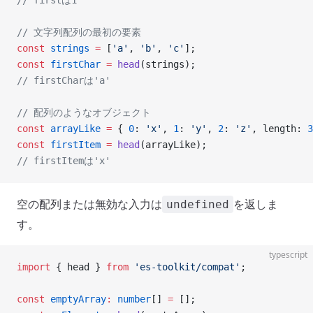
// firstは1
// 文字列配列の最初の要素
const
 strings
 =
 [
'a'
, 
'b'
, 
'c'
];
const
 firstChar
 =
 head
(strings);
// firstCharは'a'
// 配列のようなオブジェクト
const
 arrayLike
 =
 { 
0
: 
'x'
, 
1
: 
'y'
, 
2
: 
'z'
, length: 
3
const
 firstItem
 =
 head
(arrayLike);
// firstItemは'x'
空の配列または無効な入力は
を返しま
undefined
す。
typescript
import
 { head } 
from
 'es-toolkit/compat'
;
const
 emptyArray
:
 number
[] 
=
 [];