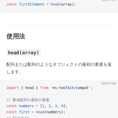
const
 firstElement
 =
 head
(array);
使用法
head(array)
配列または配列のようなオブジェクトの最初の要素を返
します。
typescript
import
 { head } 
from
 'es-toolkit/compat'
;
// 数値配列の最初の要素
const
 numbers
 =
 [
1
, 
2
, 
3
, 
4
];
const
 first
 =
 head
(numbers);