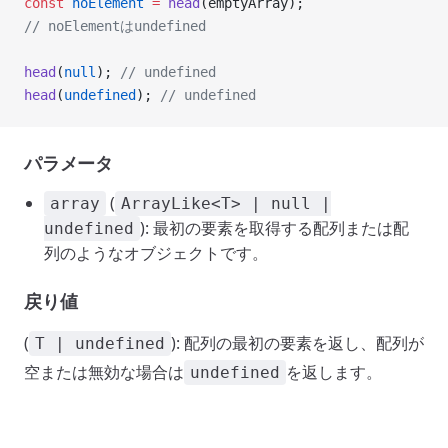
const
 noElement
 =
 head
(emptyArray);
// noElementはundefined
head
(
null
); 
// undefined
head
(
undefined
); 
// undefined
パラメータ
(
array
ArrayLike<T> | null |
): 最初の要素を取得する配列または配
undefined
列のようなオブジェクトです。
戻り値
(
): 配列の最初の要素を返し、配列が
T | undefined
空または無効な場合は
を返します。
undefined