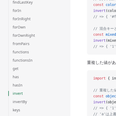
findLastKey
const
 color
forIn
invert
(colo
// => { '#f
forInRight
forOwn
// 混合キ
const
 mixed
forOwnRight
invert
(mixe
fromPairs
// => { '1'
functions
functionsIn
重複した値があ
get
has
import
 { in
hasIn
// 重複し
invert
const
 objec
invertBy
invert
(obje
// => { '1'
keys
// 'a'は