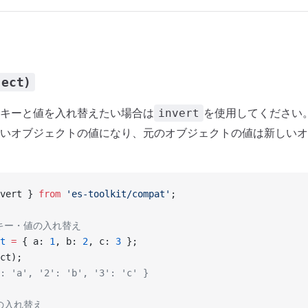
ject)
キーと値を入れ替えたい場合は
を使用してください
invert
いオブジェクトの値になり、元のオブジェクトの値は新しいオ
vert } 
from
 'es-toolkit/compat'
;
なキー・値の入れ替え
t
 =
 { a: 
1
, b: 
2
, c: 
3
 };
ct);
: 'a', '2': 'b', '3': 'c' }
の入れ替え