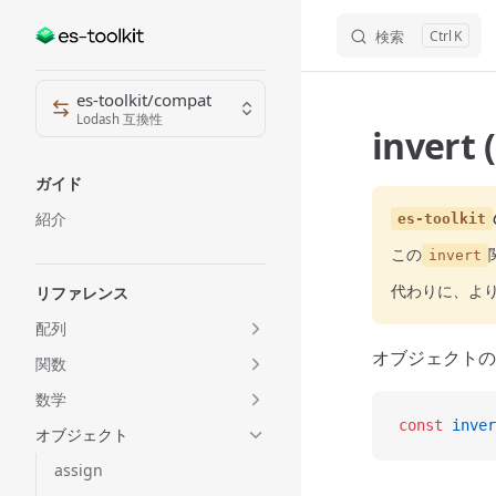
検索
K
Skip to content
Sidebar Navigation
es-toolkit/compat
Lodash 互換性
invert
ガイド
紹介
es-toolkit
この
invert
代わりに、よ
リファレンス
配列
オブジェクトの
関数
数学
const
 inver
オブジェクト
assign