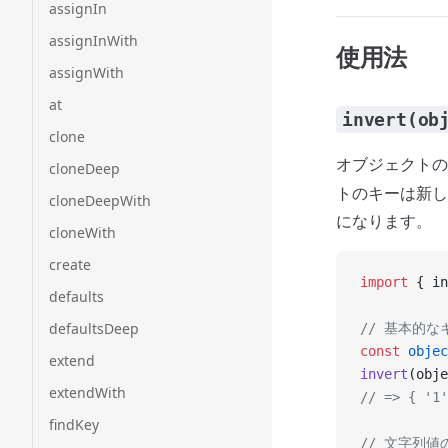
assignIn
assignInWith
使用法
assignWith
at
invert(ob
clone
オブジェクトの
cloneDeep
トのキーは新し
cloneDeepWith
になります。
cloneWith
create
import
 { in
defaults
defaultsDeep
// 基本的
const
 objec
extend
invert
(obje
extendWith
// => { '1'
findKey
// 文字列値