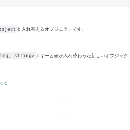
): 入れ替えるオブジェクトです。
object
): キーと値が入れ替わった新しいオブジェ
ing, string>
集する