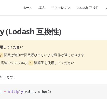
Main Navigation
ホーム
導入
リファレンス
Lodash 互換性
ly (Lodash 互換性)
用してください
関数は追加の関数呼び出しにより動作が遅くなります。
y
り高速でシンプルな
演算子を使用してください。
*
算します。
t
 =
 multiply
(value, other);