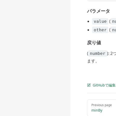
パラメータ
(
value
n
(
other
n
戻り値
(
):
number
ます。
GitHubで編
Pager
Previous page
minBy