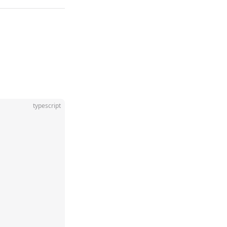
typescript