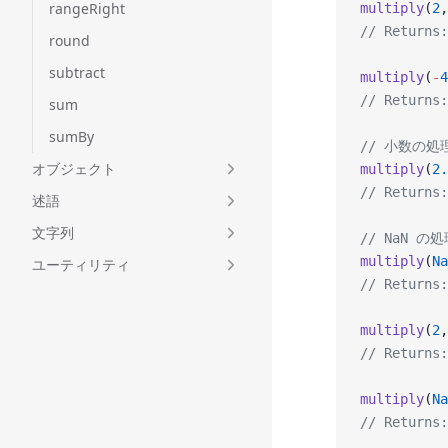
rangeRight
multiply
(
2
,
// Returns:
round
subtract
multiply
(
-
4
// Returns:
sum
sumBy
// 小数の処
オブジェクト
multiply
(
2.
// Returns:
述語
文字列
// NaN の
multiply
(
Na
ユーティリティ
// Returns:
multiply
(
2
,
// Returns:
multiply
(
Na
// Returns: