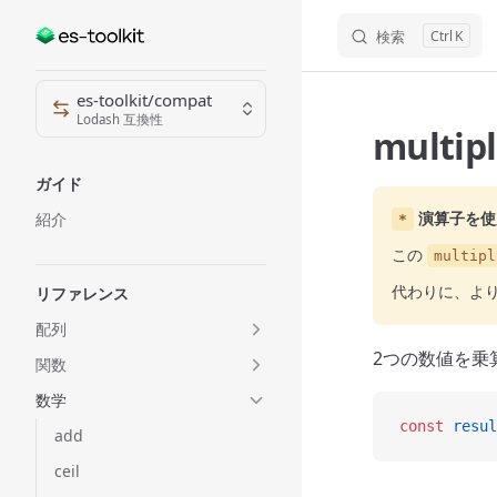
検索
K
Skip to content
Sidebar Navigation
es-toolkit/compat
Lodash 互換性
multip
ガイド
演算子を使
紹介
*
この
multipl
代わりに、よ
リファレンス
配列
2つの数値を乗
関数
数学
const
 resul
add
ceil