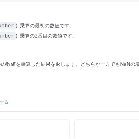
): 乗算の最初の数値です。
umber
): 乗算の2番目の数値です。
umber
 2つの数値を乗算した結果を返します。どちらか一方でもNaNの
集する