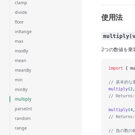
clamp
divide
使用法
floor
inRange
multiply(
max
2つの数値を乗
maxBy
mean
import
 { mu
meanBy
min
// 基本的な
minBy
multiply
(
2
,
// Returns:
multiply
parseInt
multiply
(
4
,
// Returns:
random
range
// 負の数の