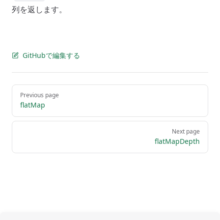
列を返します。
GitHubで編集する
Pager
Previous page
flatMap
Next page
flatMapDepth