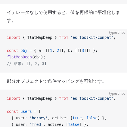
イテレータなしで使用すると、値を再帰的に平坦化しま
す。
typescript
import
 { flatMapDeep } 
from
 'es-toolkit/compat'
;
const
 obj
 =
 { a: [[
1
, 
2
]], b: [[[
3
]]] };
flatMapDeep
(obj);
// 結果: [1, 2, 3]
部分オブジェクトで条件マッピングも可能です。
typescript
import
 { flatMapDeep } 
from
 'es-toolkit/compat'
;
const
 users
 =
 [
  { user: 
'barney'
, active: [
true
, 
false
] },
  { user: 
'fred'
, active: [
false
] },