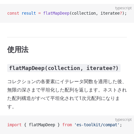
typescript
const
 result
 =
 flatMapDeep
(collection, iteratee
?
);
使用法
flatMapDeep(collection, iteratee?)
コレクションの各要素にイテレータ関数を適用した後、
無限の深さまで平坦化した配列を返します。ネストされ
た配列構造がすべて平坦化されて1次元配列になりま
す。
typescript
import
 { flatMapDeep } 
from
 'es-toolkit/compat'
;