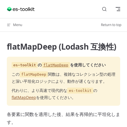
Skip to content
Menu
Return to top
flatMapDeep (Lodash 互換性)
の
を使用してください
es-toolkit
flatMapDeep
この
関数は、複雑なコレクション型の処理
flatMapDeep
と深い平坦化ロジックにより、動作が遅くなります。
代わりに、より高速で現代的な
の
es-toolkit
flatMapDeep
を使用してください。
各要素に関数を適用した後、結果を再帰的に平坦化しま
す。