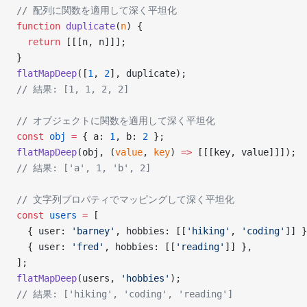
// 配列に関数を適用して深く平坦化
function
 duplicate
(
n
) {
  return
 [[[n, n]]];
}
flatMapDeep
([
1
, 
2
], duplicate);
// 結果: [1, 1, 2, 2]
// オブジェクトに関数を適用して深く平坦化
const
 obj
 =
 { a: 
1
, b: 
2
 };
flatMapDeep
(obj, (
value
, 
key
) 
=>
 [[[key, value]]]);
// 結果: ['a', 1, 'b', 2]
// 文字列プロパティでマッピングして深く平坦化
const
 users
 =
 [
  { user: 
'barney'
, hobbies: [[
'hiking'
, 
'coding'
]] }
  { user: 
'fred'
, hobbies: [[
'reading'
]] },
];
flatMapDeep
(users, 
'hobbies'
);
// 結果: ['hiking', 'coding', 'reading']