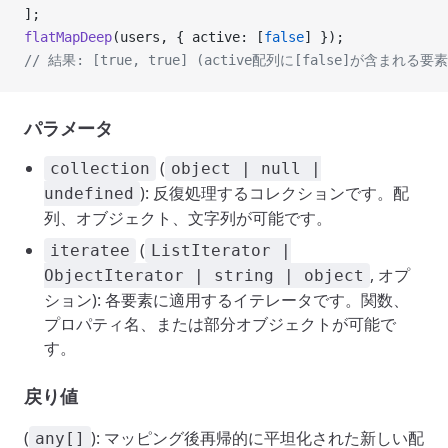
];
flatMapDeep
(users, { active: [
false
] });
// 結果: [true, true] (active配列に[false]が含まれ
パラメータ
(
collection
object | null |
): 反復処理するコレクションです。配
undefined
列、オブジェクト、文字列が可能です。
(
iteratee
ListIterator |
, オプ
ObjectIterator | string | object
ション): 各要素に適用するイテレータです。関数、
プロパティ名、または部分オブジェクトが可能で
す。
戻り値
(
): マッピング後再帰的に平坦化された新しい配
any[]