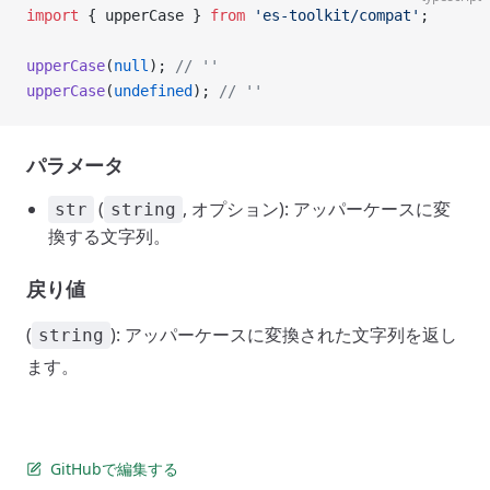
import
 { upperCase } 
from
 'es-toolkit/compat'
;
upperCase
(
null
); 
// ''
upperCase
(
undefined
); 
// ''
パラメータ
(
, オプション): アッパーケースに変
str
string
換する文字列。
戻り値
(
): アッパーケースに変換された文字列を返し
string
ます。
GitHubで編集する