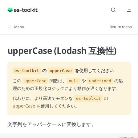
Skip to content
Menu
Return to top
upperCase (Lodash 互換性)
の
を使用してください
es-toolkit
upperCase
この
関数は、
や
の処
upperCase
null
undefined
理のための正規化ロジックにより動作が遅くなります。
代わりに、より高速でモダンな
の
es-toolkit
upperCase
を使用してください。
文字列をアッパーケースに変換します。
typescript