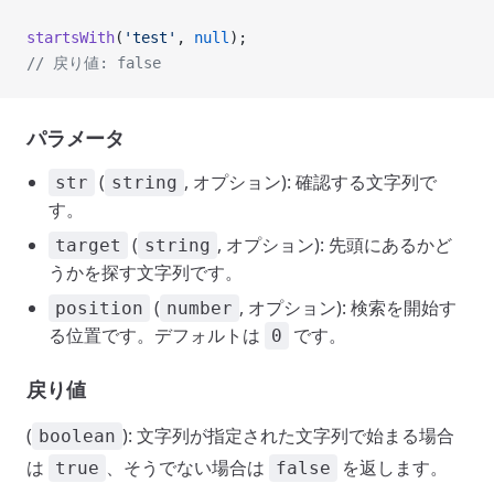
startsWith
(
'test'
, 
null
);
// 戻り値: false
パラメータ
(
, オプション): 確認する文字列で
str
string
す。
(
, オプション): 先頭にあるかど
target
string
うかを探す文字列です。
(
, オプション): 検索を開始す
position
number
る位置です。デフォルトは
です。
0
戻り値
(
): 文字列が指定された文字列で始まる場合
boolean
は
、そうでない場合は
を返します。
true
false