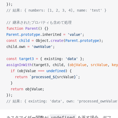
});
// 結果: { numbers: [1, 2, 3, 4], name: 'test' }
// 継承されたプロパティも含めて処理
function
 Parent
() {}
Parent
.
prototype
.inherited 
=
 'value'
;
const
 child
 =
 Object.
create
(
Parent
.
prototype
);
child.own 
=
 'ownValue'
;
const
 target3
 =
 { existing: 
'data'
 };
assignInWith
(target3, child, (
objValue
, 
srcValue
, 
key
  if
 (objValue 
===
 undefined
) {
    return
 `processed_${
srcValue
}`
;
  }
  return
 objValue;
});
// 結果: { existing: 'data', own: 'processed_ownValue'
カスタマイザー関数が
を返す場合、デフ
undefined