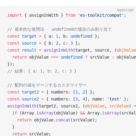
typescript
import
 { assignInWith } 
from
 'es-toolkit/compat'
;
// 基本的な使用法 - undefinedの場合のみ割り当て
const
 target
 =
 { a: 
1
, b: 
undefined
 };
const
 source
 =
 { b: 
2
, c: 
3
 };
const
 result
 =
 assignInWith
(target, source, (
objValue
  return
 objValue 
===
 undefined
 ?
 srcValue 
:
 objValue
});
// 結果: { a: 1, b: 2, c: 3 }
// 配列の値をマージするカスタマイザー
const
 target2
 =
 { numbers: [
1
, 
2
] };
const
 source2
 =
 { numbers: [
3
, 
4
], name: 
'test'
 };
assignInWith
(target2, source2, (
objValue
, 
srcValue
) 
=
  if
 (Array.
isArray
(objValue) 
&&
 Array.
isArray
(srcVal
    return
 objValue.
concat
(srcValue);
  }
  return
 srcValue;