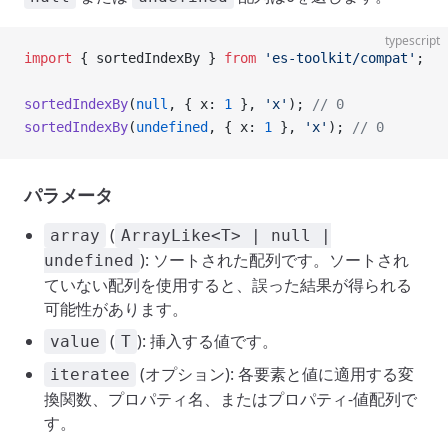
typescript
import
 { sortedIndexBy } 
from
 'es-toolkit/compat'
;
sortedIndexBy
(
null
, { x: 
1
 }, 
'x'
); 
// 0
sortedIndexBy
(
undefined
, { x: 
1
 }, 
'x'
); 
// 0
パラメータ
(
array
ArrayLike<T> | null |
): ソートされた配列です。ソートされ
undefined
ていない配列を使用すると、誤った結果が得られる
可能性があります。
(
): 挿入する値です。
value
T
(オプション): 各要素と値に適用する変
iteratee
換関数、プロパティ名、またはプロパティ-値配列で
す。