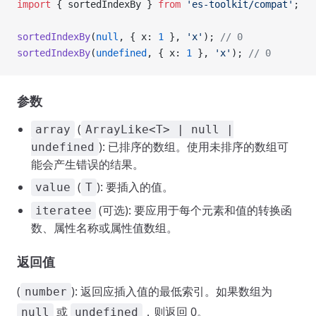
import
 { sortedIndexBy } 
from
 'es-toolkit/compat'
;
sortedIndexBy
(
null
, { x: 
1
 }, 
'x'
); 
// 0
sortedIndexBy
(
undefined
, { x: 
1
 }, 
'x'
); 
// 0
参数
(
array
ArrayLike<T> | null |
): 已排序的数组。使用未排序的数组可
undefined
能会产生错误的结果。
(
): 要插入的值。
value
T
(可选): 要应用于每个元素和值的转换函
iteratee
数、属性名称或属性值数组。
返回值
(
): 返回应插入值的最低索引。如果数组为
number
或
，则返回 0。
null
undefined