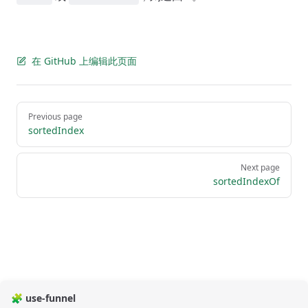
在 GitHub 上编辑此页面
Pager
Previous page
sortedIndex
Next page
sortedIndexOf
🧩 use-funnel