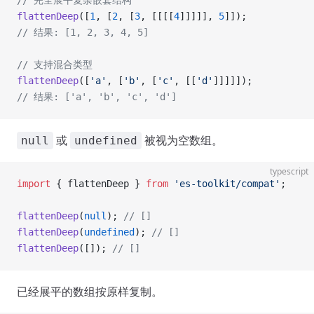
// 完全展平复杂嵌套结构
flattenDeep
([
1
, [
2
, [
3
, [[[[
4
]]]]], 
5
]]);
// 结果: [1, 2, 3, 4, 5]
// 支持混合类型
flattenDeep
([
'a'
, [
'b'
, [
'c'
, [[
'd'
]]]]]);
// 结果: ['a', 'b', 'c', 'd']
或
被视为空数组。
null
undefined
typescript
import
 { flattenDeep } 
from
 'es-toolkit/compat'
;
flattenDeep
(
null
); 
// []
flattenDeep
(
undefined
); 
// []
flattenDeep
([]); 
// []
已经展平的数组按原样复制。