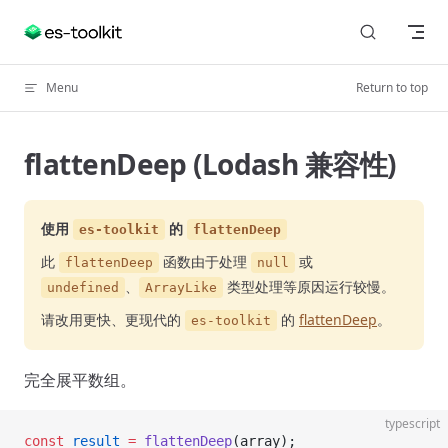
Skip to content
Menu
Return to top
flattenDeep (Lodash 兼容性)
使用
的
es-toolkit
flattenDeep
此
函数由于处理
或
flattenDeep
null
、
类型处理等原因运行较慢。
undefined
ArrayLike
请改用更快、更现代的
的
flattenDeep
。
es-toolkit
完全展平数组。
typescript
const
 result
 =
 flattenDeep
(array);