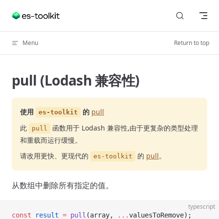
Skip to content
Menu
Return to top
pull (Lodash 兼容性)
使用
的
pull
es-toolkit
此
函数用于 Lodash 兼容性,由于更复杂的类型处理
pull
和重载而运行缓慢。
请改用更快、更现代的
的
pull
。
es-toolkit
从数组中删除所有指定的值。
typescript
const
 result
 =
 pull
(array, 
...
valuesToRemove);