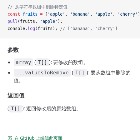
// 从字符串数组中删除特定值
const
 fruits
 =
 [
'apple'
, 
'banana'
, 
'apple'
, 
'cherry'
]
pull
(fruits, 
'apple'
);
console.
log
(fruits); 
// ['banana', 'cherry']
参数
(
): 要修改的数组。
array
T[]
(
): 要从数组中删除的
...valuesToRemove
T[]
值。
返回值
(
): 返回修改后的原始数组。
T[]
在 GitHub 上编辑此页面