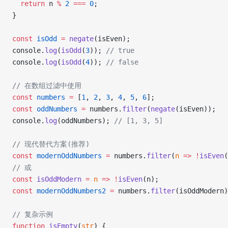
  return
 n 
%
 2
 ===
 0
;
}
const
 isOdd
 =
 negate
(isEven);
console.
log
(
isOdd
(
3
)); 
// true
console.
log
(
isOdd
(
4
)); 
// false
// 在数组过滤中使用
const
 numbers
 =
 [
1
, 
2
, 
3
, 
4
, 
5
, 
6
];
const
 oddNumbers
 =
 numbers.
filter
(
negate
(isEven));
console.
log
(oddNumbers); 
// [1, 3, 5]
// 现代替代方案(推荐)
const
 modernOddNumbers
 =
 numbers.
filter
(
n
 =>
 !
isEven
(
// 或
const
 isOddModern
 =
 n
 =>
 !
isEven
(n);
const
 modernOddNumbers2
 =
 numbers.
filter
(isOddModern)
// 复杂示例
function
 isEmpty
(
str
) {