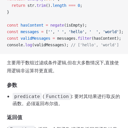
  return
 str.
trim
().
length
 ===
 0
;
}
const
 hasContent
 =
 negate
(isEmpty);
const
 messages
 =
 [
''
, 
' '
, 
'hello'
, 
'  '
, 
'world'
];
const
 validMessages
 =
 messages.
filter
(hasContent);
console.
log
(validMessages); 
// ['hello', 'world']
主要用于数组过滤或条件逻辑,但在大多数情况下,直接使
用逻辑非运算符更直观。
参数
(
): 要对其结果进行取反的
predicate
Function
函数。必须返回布尔值。
返回值