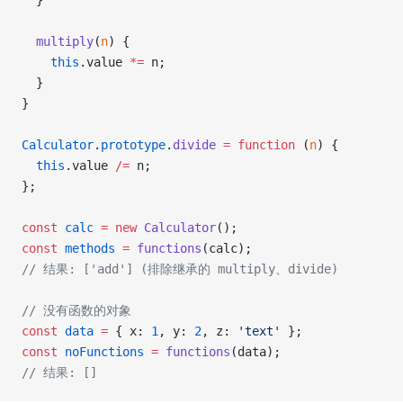
  }
  multiply
(
n
) {
    this
.value 
*=
 n;
  }
}
Calculator
.
prototype
.
divide
 =
 function
 (
n
) {
  this
.value 
/=
 n;
};
const
 calc
 =
 new
 Calculator
();
const
 methods
 =
 functions
(calc);
// 结果: ['add'] (排除继承的 multiply、divide)
// 没有函数的对象
const
 data
 =
 { x: 
1
, y: 
2
, z: 
'text'
 };
const
 noFunctions
 =
 functions
(data);
// 结果: []