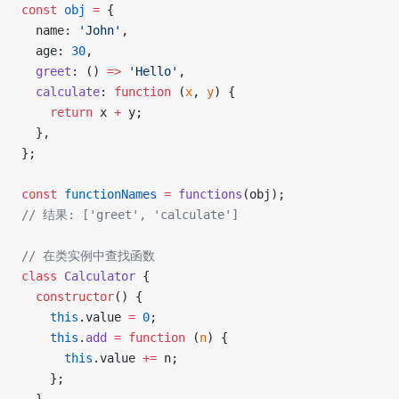
const
 obj
 =
 {
  name: 
'John'
,
  age: 
30
,
  greet
: () 
=>
 'Hello'
,
  calculate
: 
function
 (
x
, 
y
) {
    return
 x 
+
 y;
  },
};
const
 functionNames
 =
 functions
(obj);
// 结果: ['greet', 'calculate']
// 在类实例中查找函数
class
 Calculator
 {
  constructor
() {
    this
.value 
=
 0
;
    this
.
add
 =
 function
 (
n
) {
      this
.value 
+=
 n;
    };