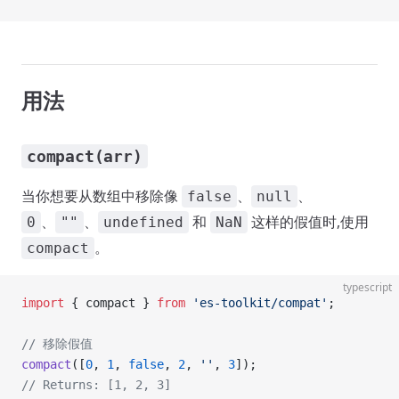
用法
compact(arr)
当你想要从数组中移除像
、
、
false
null
、
、
和
这样的假值时,使用
0
""
undefined
NaN
。
compact
typescript
import
 { compact } 
from
 'es-toolkit/compat'
;
// 移除假值
compact
([
0
, 
1
, 
false
, 
2
, 
''
, 
3
]);
// Returns: [1, 2, 3]