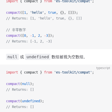
import
 { compact } 
from
 'es-toolkit/compat'
;
compact
([
1
, 
'hello'
, 
true
, {}, []]);
// Returns: [1, 'hello', true, {}, []]
// 非零数字
compact
([
0
, 
-
1
, 
2
, 
-
3
]);
// Returns: [-1, 2, -3]
或
数组被视为空数组。
null
undefined
typescript
import
 { compact } 
from
 'es-toolkit/compat'
;
compact
(
null
);
// Returns: []
compact
(
undefined
);
// Returns: []