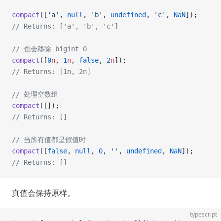
compact
([
'a'
, 
null
, 
'b'
, 
undefined
, 
'c'
, 
NaN
]);
// Returns: ['a', 'b', 'c']
// 也会移除 bigint 0
compact
([
0
n
, 
1
n
, 
false
, 
2
n
]);
// Returns: [1n, 2n]
// 处理空数组
compact
([]);
// Returns: []
// 当所有值都是假值时
compact
([
false
, 
null
, 
0
, 
''
, 
undefined
, 
NaN
]);
// Returns: []
真值会保持原样。
typescript