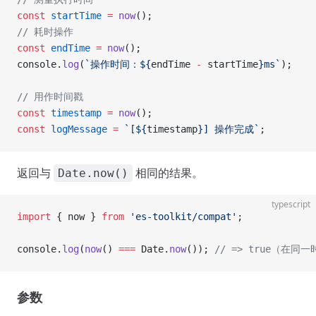
const
 startTime
 =
 now
();
// 耗时操作
const
 endTime
 =
 now
();
console.
log
(
`操作时间：${
endTime
 -
 startTime
}ms`
);
// 用作时间戳
const
 timestamp
 =
 now
();
const
 logMessage
 =
 `[${
timestamp
}] 操作完成`
;
返回与
相同的结果。
Date.now()
typescript
import
 { now } 
from
 'es-toolkit/compat'
;
console.
log
(
now
() 
===
 Date.
now
()); 
// => true（在同
参数