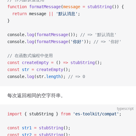
function
 formatMessage
(
message
 =
 stubString
()) {
  return
 message 
||
 '默认消息'
;
}
console.
log
(
formatMessage
()); 
// => '默认消息'
console.
log
(
formatMessage
(
'你好'
)); 
// => '你好'
// 在函数式编程中使用
const
 createEmpty
 =
 () 
=>
 stubString
();
const
 str
 =
 createEmpty
();
console.
log
(str.
length
); 
// => 0
每次返回相同的空字符串。
typescript
import
 { stubString } 
from
 'es-toolkit/compat'
;
const
 str1
 =
 stubString
();
const
 str2
 =
 stubString
();