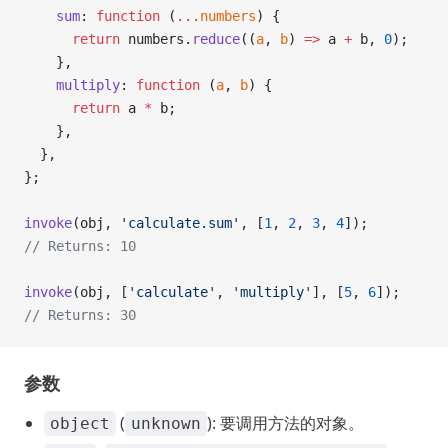
    sum
: 
function
 (
...
numbers
) {
      return
 numbers.
reduce
((
a
, 
b
) 
=>
 a 
+
 b, 
0
);
    },
    multiply
: 
function
 (
a
, 
b
) {
      return
 a 
*
 b;
    },
  },
};
invoke
(obj, 
'calculate.sum'
, [
1
, 
2
, 
3
, 
4
]);
// Returns: 10
invoke
(obj, [
'calculate'
, 
'multiply'
], [
5
, 
6
]);
// Returns: 30
参数
(
): 要调用方法的对象。
object
unknown