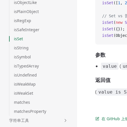
isObjectLike
isSet
([
1
, 
2
isPlainObject
// Set vs
isRegExp
isSet
(
new
 S
isSet
({}); 
isSafeInteger
isSet
(Objec
isSet
isString
参数
isSymbol
(
isTypedArray
value
u
isUndefined
返回值
isWeakMap
(
value is S
isWeakSet
matches
matchesProperty
在 GitHub
字符串工具