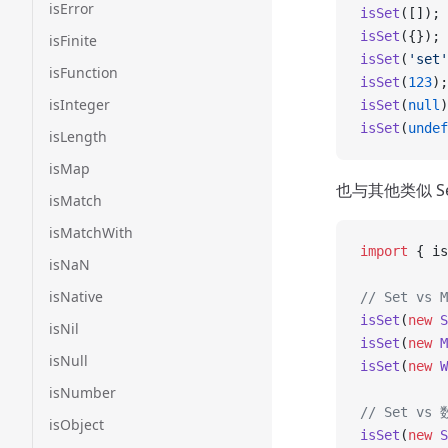
isError
isSet
([]); 
isSet
({}); 
isFinite
isSet
(
'set'
isFunction
isSet
(
123
);
isInteger
isSet
(
null
)
isSet
(
undef
isLength
isMap
也与其他类似 S
isMatch
isMatchWith
import
 { is
isNaN
isNative
// Set vs M
isSet
(
new
 S
isNil
isSet
(
new
 M
isNull
isSet
(
new
 W
isNumber
// Set vs
isObject
isSet
(
new
 S