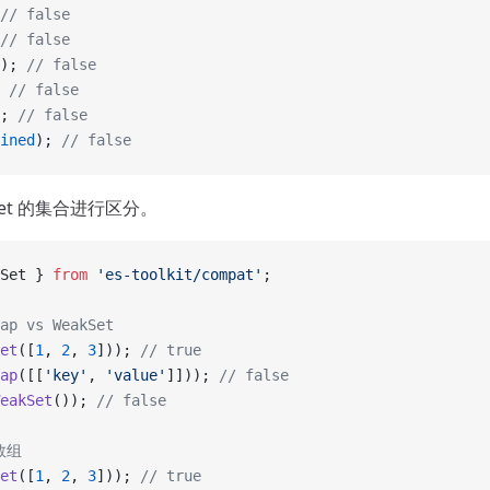
// false
// false
); 
// false
 
// false
; 
// false
ined
); 
// false
et 的集合进行区分。
Set } 
from
 'es-toolkit/compat'
;
ap vs WeakSet
et
([
1
, 
2
, 
3
])); 
// true
ap
([[
'key'
, 
'value'
]])); 
// false
eakSet
()); 
// false
 数组
et
([
1
, 
2
, 
3
])); 
// true