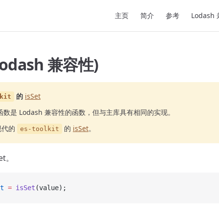
Main Navigation
主页
简介
参考
Lodash
(Lodash 兼容性)
的
isSet
kit
函数是 Lodash 兼容性的函数，但与主库具有相同的实现。
现代的
的
isSet
。
es-toolkit
et。
t
 =
 isSet
(value);