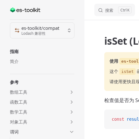
搜索
K
Skip to content
Sidebar Navigation
es-toolkit/compat
Lodash 兼容性
isSet 
指南
使用
简介
es-tool
这个
isSet
请使用更快且
参考
数组工具
检查值是否为 S
函数工具
数学工具
const
 resul
对象工具
谓词