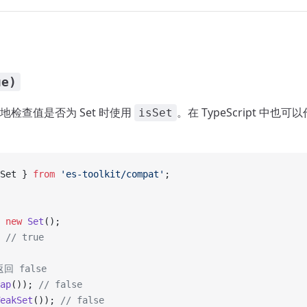
ue)
检查值是否为 Set 时使用
。在 TypeScript 中也
isSet
Set } 
from
 'es-toolkit/compat'
;
 new
 Set
();
 
// true
回 false
ap
()); 
// false
eakSet
()); 
// false