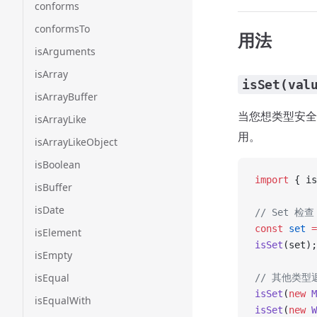
conforms
conformsTo
用法
isArguments
isArray
isSet(val
isArrayBuffer
当您想类型安全地
isArrayLike
用。
isArrayLikeObject
isBoolean
import
 { is
isBuffer
isDate
// Set 检查
const
 set
 =
isElement
isSet
(set);
isEmpty
isEqual
// 其他类型返
isSet
(
new
 M
isEqualWith
isSet
(
new
 W