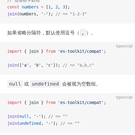
// 连接数字数组
const
 numbers
 =
 [
1
, 
2
, 
3
];
join
(numbers, 
'-'
); 
// => "1-2-3"
如果省略分隔符，默认使用逗号（
）。
,
typescript
import
 { join } 
from
 'es-toolkit/compat'
;
join
([
'a'
, 
'b'
, 
'c'
]); 
// => "a,b,c"
或
会被视为空数组。
null
undefined
typescript
import
 { join } 
from
 'es-toolkit/compat'
;
join
(
null
, 
'-'
); 
// => ""
join
(
undefined
, 
'-'
); 
// => ""